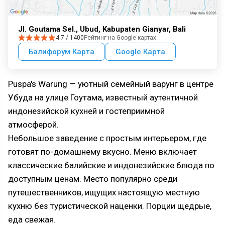
Jl. Goutama Sel., Ubud, Kabupaten Gianyar, Bali
4.7 / 1400
Рейтинг на Google картах
Балифорум Карта
Google Карта
Puspa's Warung — уютный семейный варунг в центре
Убуда на улице Гоутама, известный аутентичной
индонезийской кухней и гостеприимной
атмосферой.
Небольшое заведение с простым интерьером, где
готовят по-домашнему вкусно. Меню включает
классические балийские и индонезийские блюда по
доступным ценам. Место популярно среди
путешественников, ищущих настоящую местную
кухню без туристической наценки. Порции щедрые,
еда свежая.