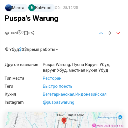
Места
BaliFood
B
Обн.
28/12/25
Puspa's Warung
0
0
1069
0
Убуд
$
$
$
Время работы
Другое название
Puspa Warung, Пуспа Варунг Убуд,
варунг Убуд, местная кухня Убуд
Тип места
Ресторан
Теги
Быстро поесть
Кухня
Вегетарианская
Индонезийская
Instagram
@puspaswarung