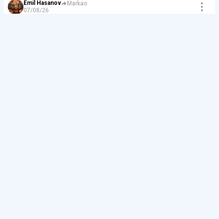
Emil Hasanov
Markao
07/08/26
Комментарий к:
«Никогда так не делай!»: 10 ошибок,
которые Бали вам не простит
Да. Тут в Татарстане муллы говорят,что еду во
время трапезы можно только правой рукой, левая
"нечистая".
Ответить
0
Lisa
Новости
Обн.
07/08/26 в 05:49
Иностранца депортировали с Бали за
работу на йога-ретрите по туристической
визе
С Бали депортировали 55-летнего австралийца,
который вёл медитации на йога-ретрите, а в страну
приехал по визе по прибытии. Иммиграция
Сингараджи расценила это как работу и подала