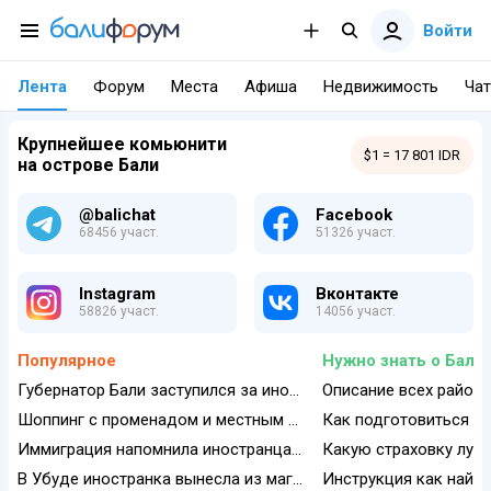
Войти
Лента
Форум
Места
Афиша
Недвижимость
Чат
Крупнейшее комьюнити
$1 = 17 801 IDR
на острове Бали
@balichat
Facebook
68456 участ.
51326 участ.
Instagram
Вконтакте
58826 участ.
14056 участ.
Популярное
Нужно знать о Бали:
Губернатор Бали заступился за иностранцев: дискриминации на забеге в Чангу не было
Описание всех районо
Шоппинг с променадом и местным стритфудом: обзор нового аутлета Sira Village
Иммиграция напомнила иностранцам о запрете организовывать мероприятия
В Убуде иностранка вынесла из магазина одежду на 2,5 млн рупий
Инструкция как найти