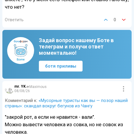
что нет?
Ответить
0
Задай вопрос нашему Боте в
телеграм и получи ответ
моментально!
ботя приливы
mr. YK
Maximous
08/08/26
Комментарий к:
«Мусорные туристы как вы — позор нашей
страны»: скандал вокруг бегунов из Чангу
"закрой рот, а если не нравится - вали".
Можно вывести человека из совка, но не совок из
человека.