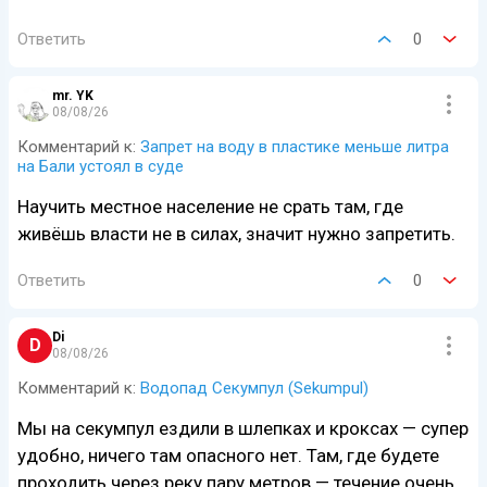
Ответить
0
mr. YK
08/08/26
Комментарий к:
Запрет на воду в пластике меньше литра
на Бали устоял в суде
Научить местное население не срать там, где
живёшь власти не в силах, значит нужно запретить.
Ответить
0
Di
D
08/08/26
Комментарий к:
Водопад Секумпул (Sekumpul)
Мы на секумпул ездили в шлепках и кроксах — супер
удобно, ничего там опасного нет. Там, где будете
проходить через реку пару метров — течение очень