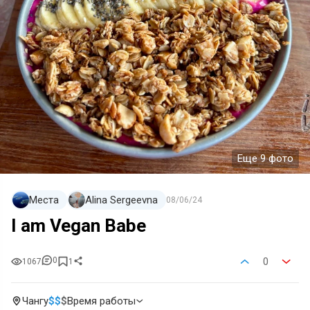
Еще 9 фото
Места
Alina Sergeevna
08/06/24
I am Vegan Babe
0
0
1067
1
Чангу
$
$
$
Время работы