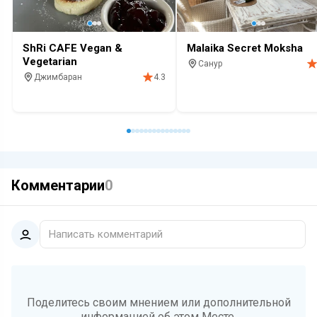
ShRi CAFE Vegan &
Malaika Secret Moksha
Vegetarian
Санур
Джимбаран
4.3
Ресторан
Завтрак
Живая му
Кафе
Завтрак
Суши
Комментарии
0
Написать комментарий
Поделитесь своим мнением или дополнительной
информацией об этом Месте.