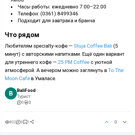
Часы работы: ежедневно 7:00–22:00
Телефон: (0361) 8499346
Подходит для завтрака и бранча
Что рядом
Любителям specialty-кофе —
Stuja Coffee Bali
(5
минут) с авторскими напитками. Ещё один вариант
для утреннего кофе —
25:PM Coffee
с уютной
атмосферой. А вечером можно заглянуть в
To The
Moon Cafe
в Умаласе.
BaliFood
B
Турист
0
0
0
822
0
1