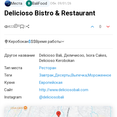
Места
BaliFood
B
Обн.
09/01/26
Delicioso Bistro & Restaurant
0
0
822
1
Керобокан
$
$
$
Время работы
Другое название
Delicioso Bali, Деличиозо, Ixora Cakes,
Delicioso Kerobokan
Тип места
Ресторан
Теги
Завтрак
Десерты
Выпечка
Мороженное
Кухня
Европейская
Сайт
http://www.deliciosobali.com
Instagram
@deliciosobali