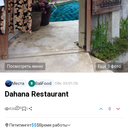
Посмотреть меню
Еще 3 фото
Места
BaliFood
B
Обн.
03/01/26
Dahana Restaurant
0
0
926
1
Петитингет
$
$
$
Время работы