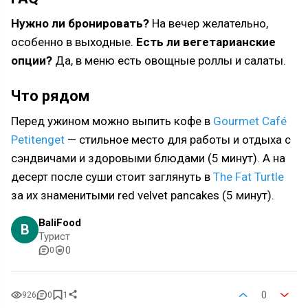
Нужно ли бронировать?
На вечер желательно,
особенно в выходные.
Есть ли вегетарианские
опции?
Да, в меню есть овощные роллы и салаты.
Что рядом
Перед ужином можно выпить кофе в
Gourmet Café
Petitenget
— стильное место для работы и отдыха с
сэндвичами и здоровыми блюдами (5 минут). А на
десерт после суши стоит заглянуть в
The Fat Turtle
за их знаменитыми red velvet pancakes (5 минут).
BaliFood
B
Турист
0
0
0
926
0
1