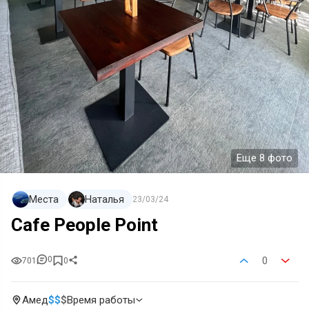
Еще 8 фото
Места
Наталья
23/03/24
Cafe People Point
0
0
701
0
Амед
$
$
$
Время работы