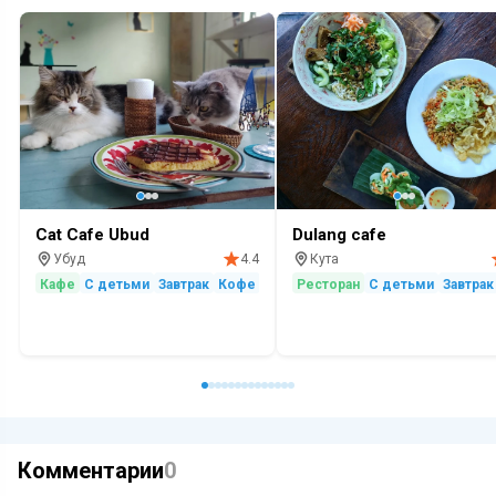
Cat Cafe Ubud
Dulang cafe
Убуд
Кута
4.4
Кафе
С детьми
Завтрак
Кофе
Десерты
Ресторан
С детьми
Завтрак
Комментарии
0