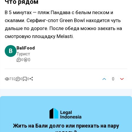
Что рядом
В 5 минутах — пляж Пандава с белым песком и
скалами. Серфинг-спот Green Bowl находится чуть
дальше по дороге. После обеда можно заехать на
смотровую площадку Melasti.
BaliFood
B
Турист
0
0
0
732
0
0
Жить на Бали долго или приехать на пару