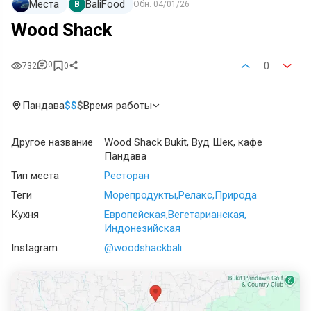
Места
BaliFood
B
Обн.
04/01/26
Wood Shack
0
0
732
0
Пандава
$
$
$
Время работы
Другое название
Wood Shack Bukit, Вуд Шек, кафе
Пандава
Тип места
Ресторан
Теги
Морепродукты
Релакс
Природа
Кухня
Европейская
Вегетарианская
Индонезийская
Instagram
@woodshackbali