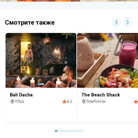
Смотрите также
Bali Dacha
The Beach Shack
Убуд
Лембонган
4.3
Ресторан
Красивый вид
Релакс
Природа
Кафе
Завтрак
Живая музык