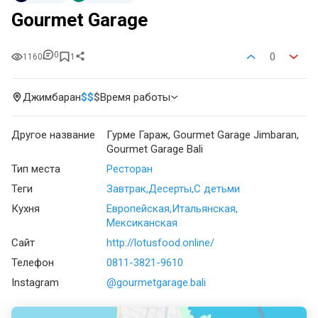
Gourmet Garage
0
0
1160
1
Джимбаран
$
$
$
Время работы
Другое название
Гурме Гараж, Gourmet Garage Jimbaran,
Gourmet Garage Bali
Тип места
Ресторан
Теги
Завтрак
Десерты
С детьми
Кухня
Европейская
Итальянская
Мексиканская
Сайт
http://lotusfood.online/
Телефон
0811-3821-9610
Instagram
@gourmetgarage.bali