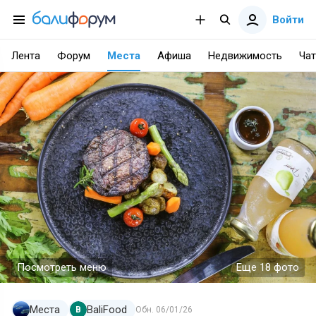
Войти
Лента
Форум
Места
Афиша
Недвижимость
Чат
Посмотреть меню
Еще 18 фото
Места
BaliFood
B
Обн.
06/01/26