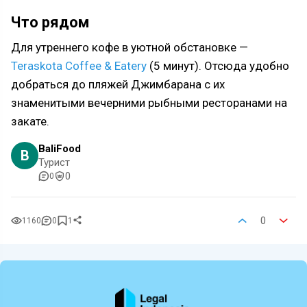
Что рядом
Для утреннего кофе в уютной обстановке —
Teraskota Coffee & Eatery
(5 минут). Отсюда удобно
добраться до пляжей Джимбарана с их
знаменитыми вечерними рыбными ресторанами на
закате.
BaliFood
B
Турист
0
0
0
1160
0
1