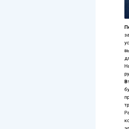
П
з
у
в
д
Н
р
В
б
п
т
Р
к
э