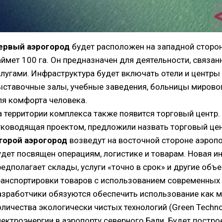
ервый аэрогород
будет расположен на западной сторон
аймет 100 га. Он предназначен для деятельности, связа
слугами. Инфраструктура будет включать отели и центры
ыставочные залы, учебные заведения, больницы мировог
ля комфорта человека.
а территории комплекса также появится торговый центр. К
уководящая проектом, предложили назвать торговый це
торой аэрогород
возведут на восточной стороне аэропо
удет посвящен операциям, логистике и товарам. Новая и
редполагает склады, услуги «точно в срок» и другие объ
ранспортировки товаров с использованием современных 
азработчики обязуются обеспечить использование как 
оличества экологически чистых технологий (Green Techn
лектроэнергии в аэропорту северного Бали. Будет постр