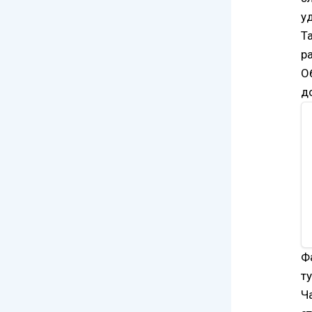
у
Т
р
О
д
Ф
т
Ч