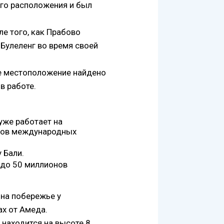
его расположения и был
ле того, как Прабово
 Булеленг во время своей
ое местоположение найдено
в работе.
уже работает на
нов международных
 Бали.
 до 50 миллионов
 на побережье у
ах от Амеда.
 находится на высоте 8