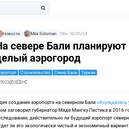
Новости
Mila Soloman
Обн.
30/05/24
На севере Бали планируют
целый аэрогород
эропорт
Строительство
Север Бали
Туризм
3022
3
0
дея создания аэропорта на северном Бали
обсуждалась
том заговорил губернатор Маде Мангку Пастика в 2016 г
сследование, действительно ли будущий аэропорт север
удет ли это экологически чистый и экономичный вариант