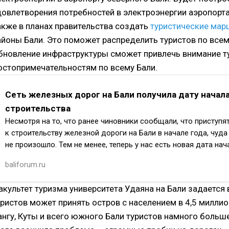
довлетворения потребностей в электроэнергии аэропорта
акже в планах правительства создать
туристические ма
айоны Бали. Это поможет распределить туристов по всем
бновление инфраструктуры сможет привлечь внимание т
остопримечательностям по всему Бали.
Сеть железных дорог на Бали получила дату начал
строительства
Несмотря на то, что ранее чиновники сообщали, что приступя
к строительству железной дороги на Бали в начале года, чуда
не произошло. Тем не менее, теперь у нас есть новая дата нач
строительства. М…
baliforum.ru
акультет туризма университета Удаяна на Бали задается 
уристов может принять остров с населением в 4,5 миллио
ангу, Куты и всего южного Бали туристов намного больше