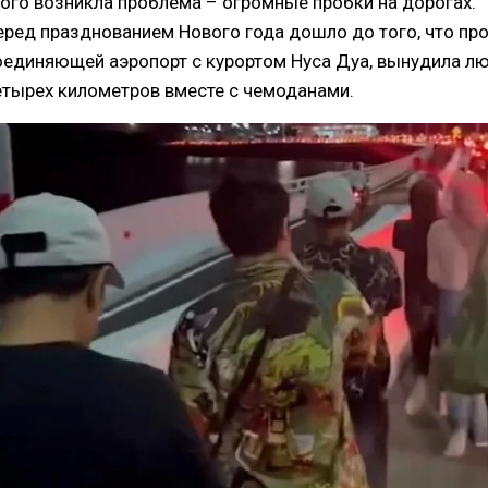
того возникла проблема – огромные пробки на дорогах.
еред празднованием Нового года дошло до того, что про
оединяющей аэропорт с курортом Нуса Дуа, вынудила л
етырех километров вместе с чемоданами.