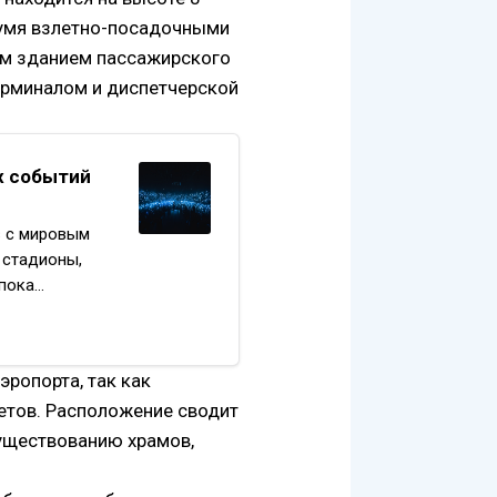
вумя взлетно-посадочными
ым зданием пассажирского
ерминалом и диспетчерской
х событий
в с мировым
 стадионы,
 пока…
эропорта, так как
етов. Расположение сводит
уществованию храмов,