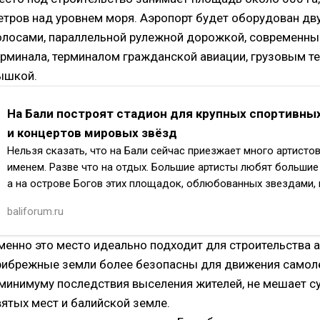
етров над уровнем моря. Аэропорт будет оборудован д
олосами, параллельной рулежной дорожкой, современн
ерминала, терминалом гражданской авиации, грузовым т
ышкой.
На Бали построят стадион для крупных спортивны
и концертов мировых звёзд
Нельзя сказать, что на Бали сейчас приезжает много артисто
именем. Разве что на отдых. Большие артисты любят большие
а на острове Богов этих площадок, облюбованных звездами,
baliforum.ru
менно это место идеально подходит для строительства а
рибрежные земли более безопасны для движения самол
 минимуму последствия выселения жителей, не мешает с
вятых мест и балийской земле.