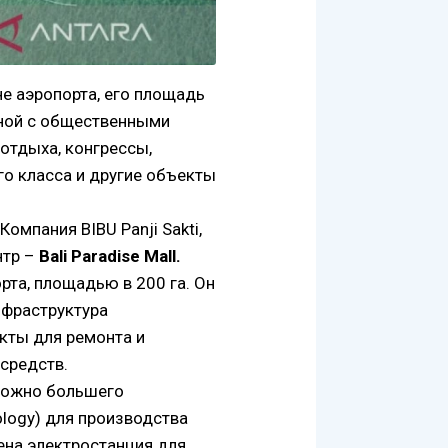
е аэропорта, его площадь
нной с общественными
 отдыха, конгрессы,
о класса и другие объекты
омпания BIBU Panji Sakti,
нтр –
Bali Paradise Mall.
рта, площадью в 200 га. Он
нфраструктура
екты для ремонта и
средств.
можно большего
ology) для производства
оена электростанция для