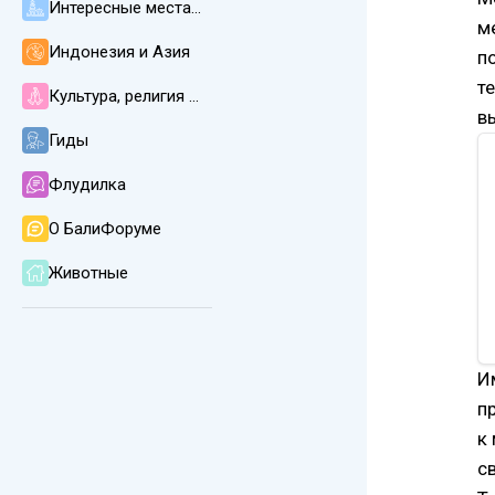
Интересные места, пляжи, погода и климат
м
Индонезия и Азия
п
т
Культура, религия и язык на Бали
в
Гиды
Флудилка
О БалиФоруме
Животные
И
п
к
с