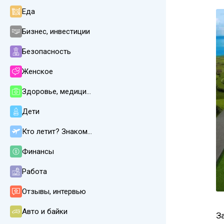
Еда
Бизнес, инвестиции
Безопасность
Женское
Здоровье, медицина
Дети
Кто летит? Знакомства
Финансы
Работа
Отзывы, интервью
Авто и байки
З