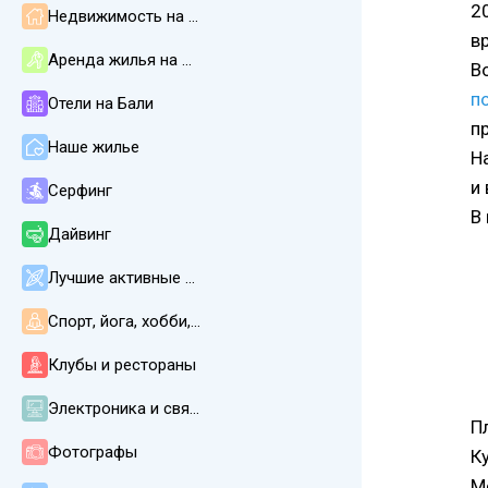
2
Недвижимость на Бали
в
Аренда жилья на Бали
В
п
Отели на Бали
п
Наше жилье
Н
и
Серфинг
В 
Дайвинг
Лучшие активные развлечения
Спорт, йога, хобби, СПА, массаж
Клубы и рестораны
Электроника и связь
П
Фотографы
К
М