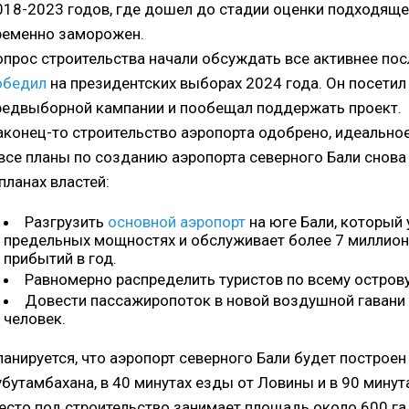
018-2023 годов, где дошел до стадии оценки подходящ
ременно заморожен.
опрос строительства начали обсуждать все активнее пос
обедил
на президентских выборах 2024 года. Он посетил
редвыборной кампании и пообещал поддержать проект.
аконец-то строительство аэропорта одобрено, идеальн
 все планы по созданию аэропорта северного Бали снова 
планах властей:
Разгрузить
основной аэропорт
на юге Бали, который 
предельных мощностях и обслуживает более 7 миллио
прибытий в год.
Равномерно распределить туристов по всему острову
Довести пассажиропоток в новой воздушной гавани
человек.
ланируется, что аэропорт северного Бали будет построен
убутамбахана, в 40 минутах езды от Ловины и в 90 минут
есто под строительство занимает площадь около 600 га,