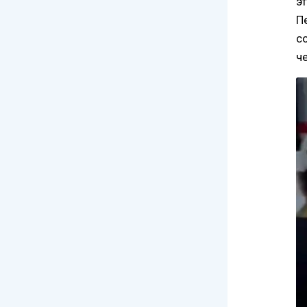
э
П
с
ч