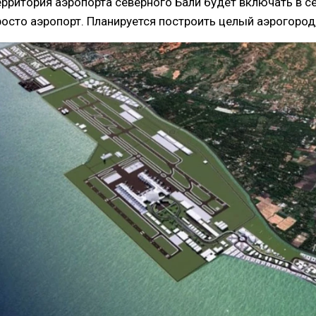
ерритория аэропорта северного Бали будет включать в с
росто аэропорт. Планируется построить целый аэрогород,