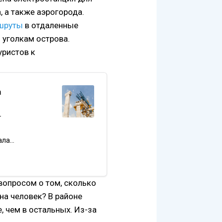
, а также аэрогорода.
ршруты
в отдаленные
 уголкам острова.
уристов к
а
т
ала
вопросом о том, сколько
на человек? В районе
, чем в остальных. Из-за