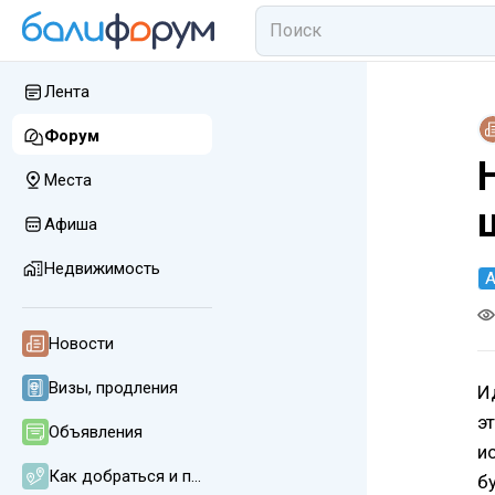
Лента
Форум
Места
Афиша
Недвижимость
А
Новости
Визы, продления
И
э
Объявления
и
Как добраться и передвигаться
б