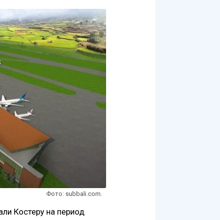
Фото: subbali.com.
али Костеру на период