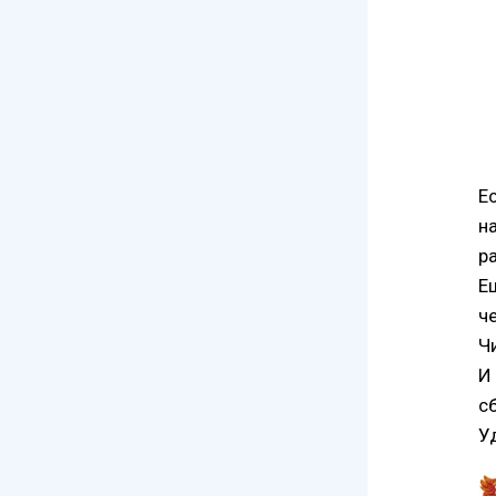
Е
н
р
Е
ч
Ч
И
с
У