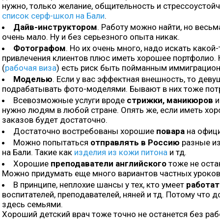
нужно, только желание, общительность и стрессоустойч
список серф-школ на Бали
.
Дайв-инструктором
. Работу можно найти, но весьм
очень мало. Ну и без серьезного опыта никак.
Фотографом
. Но их очень много, надо искать какой
привлечения клиентов плюс иметь хорошее портфолио. 
(
рабочая виза
) есть риск быть пойманным иммиграцио
Моделью
. Если у вас эффектная внешность, то деву
подрабатывать фото-моделями. Бывают в них тоже потр
Всевозможные услуги вроде
стрижки, маникюров
и
нужно людям в любой стране. Опять же, если иметь хо
заказов будет достаточно.
Достаточно востребованы хорошие
повара
на офици
Можно попытаться
отправлять в Россию
разные из
на Бали. Такие как
изделия из кожи питона
и тд.
Хорошие
преподаватели английского
тоже не оста
Можно придумать еще много вариантов частных уроков 
В принципе, неплохие шансы у тех, кто умеет
работат
воспитателей, преподавателей, няней и тд. Потому что 
здесь семьями.
Хороший детский врач тоже точно не останется без раб