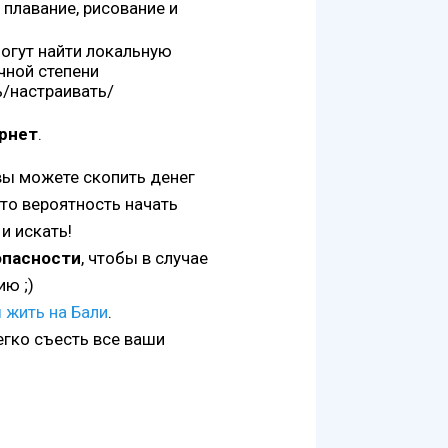
 плавание, рисование и
огут найти локальную
чной степени
/настраивать/
рнет
.
 вы можете скопить денег
, то вероятность начать
и искать!
опасности
, чтобы в случае
ию ;)
 жить на Бали
.
егко съесть все ваши