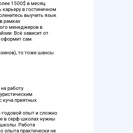
более 1500$ в месяц.
ь карьеру в гостиничном
поленитесь выучить язык
 в рамках
ного менеджеров в
йзии. Всё зависит от
 оформит сам.
азинов), то тоже шансы
 на работу
туристическим
с куча приятных
й-годовой опыт и сложно
же в серф-школах нужны
 школы. Работа
то опыта практически не