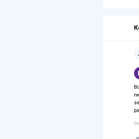
К
В
п
з
р
От