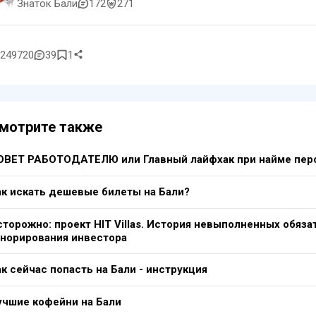
Знаток Бали
172
271
249720
39
1
мотрите также
ОВЕТ РАБОТОДАТЕЛЮ или Главный лайфхак при найме перс
ак искать дешевые билеты на Бали?
сторожно: проект HIT Villas. История невыполненных обяза
гнорирования инвестора
к сейчас попасть на Бали - инструкция
учшие кофейни на Бали