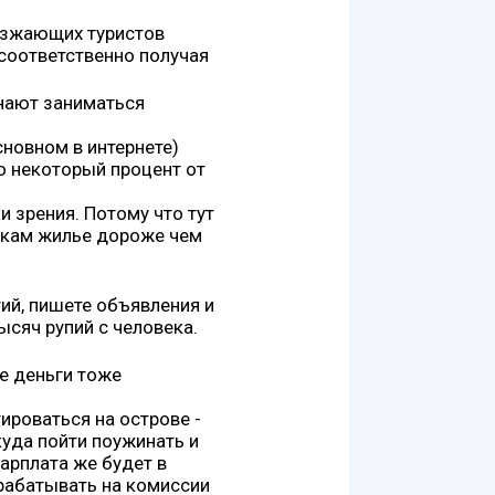
иезжающих туристов
 соответственно получая
инают заниматься
сновном в интернете)
о некоторый процент от
и зрения. Потому что тут
никам жилье дороже чем
тий, пишете объявления и
ысяч рупий с человека.
шие деньги тоже
ироваться на острове -
куда пойти поужинать и
Зарплата же будет в
рабатывать на комиссии