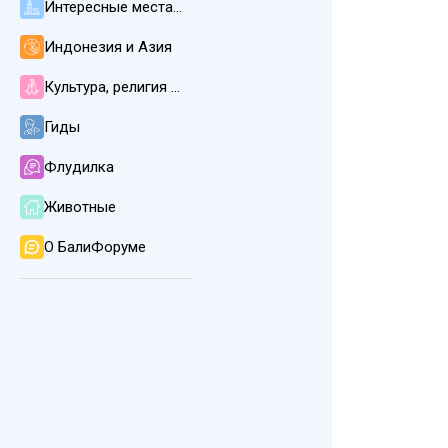
Интересные места, пляжи, погода и климат
Индонезия и Азия
Культура, религия и язык на Бали
Гиды
Флудилка
Животные
О БалиФоруме