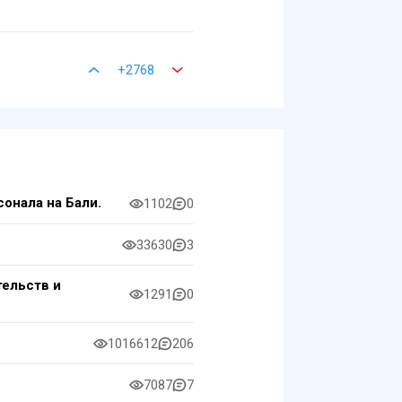
+2768
онала на Бали.
1102
0
33630
3
тельств и
1291
0
1016612
206
7087
7