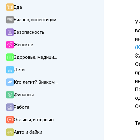
Еда
Бизнес, инвестиции
У
в
Безопасность
и
Женское
(
$2
Здоровье, медицина
О
Дети
п
и
Кто летит? Знакомства
П
Финансы
о
О
Работа
Отзывы, интервью
Т
Авто и байки