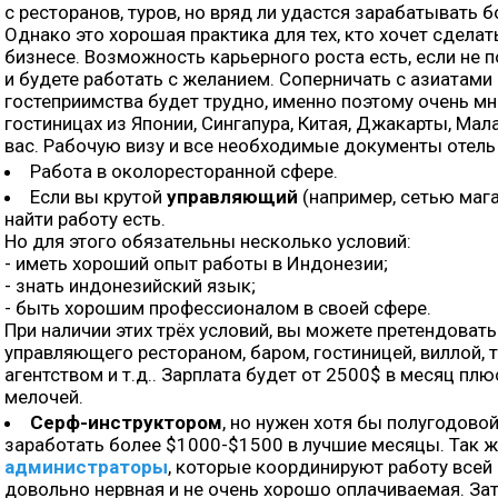
с ресторанов, туров, но вряд ли удастся зарабатывать 
Однако это хорошая практика для тех, кто хочет сделат
бизнесе. Возможность карьерного роста есть, если не 
и будете работать с желанием. Соперничать с азиатами
гостеприимства будет трудно, именно поэтому очень м
гостиницах из Японии, Сингапура, Китая, Джакарты, Мала
вас. Рабочую визу и все необходимые документы отель
Работа в околоресторанной сфере.
Если вы крутой
управляющий
(например, сетью маг
найти работу есть.
Но для этого обязательны несколько условий:
- иметь хороший опыт работы в Индонезии;
- знать индонезийский язык;
- быть хорошим профессионалом в своей сфере.
При наличии этих трёх условий, вы можете претендовать
управляющего рестораном, баром, гостиницей, виллой, 
агентством и т.д.. Зарплата будет от 2500$ в месяц плю
мелочей.
Серф-инструктором
, но нужен хотя бы полугодово
заработать более $1000-$1500 в лучшие месяцы. Так 
администраторы
, которые координируют работу всей
довольно нервная и не очень хорошо оплачиваемая. За