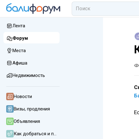
Лента
Форум
Места
Афиша
Недвижимость
С
Б
Новости
Визы, продления
Е
Объявления
Как добраться и передвигаться