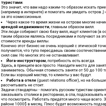
туристами
.
Это значит, что вам надо каким-то образом искать пр
(например в интернете) и помогать им увидеть остров ;)
за это комиссионные.
Через какое-то время жизни на острове многие нач
арендой недвижимости
, главным образом вилл.
Эти люди собирают свою базу вилл, ищут клиентов (в о
таким образом являясь посредниками и получают за эт
стоимости аренды виллы.
Конечно этот бизнес не очень хороший с этической точк
получается, что тупо пересдаешь своим соотечествен
снял сам. Но многих это не останавливает.
Йога-инструктором
, потребность есть всегда.
Здесь, в принципе все просто. Находите место для заня
занимаетесь. Обычная стоимость заняти от 50 до 100 т
Если вы хороший мастер, то клиенты у вас будут.
Работа в отеле
(guest relations officer), но на боль
рассчитывать не стоит.
Задачи стандартны - помогать русским туристам ориент
заказывать столики в ресторанах, в спа, подсказывать 
что посмотреть. Работать придётся много чаще всего. 
районе 1000$ в месяц. Плюс будет возможность подза