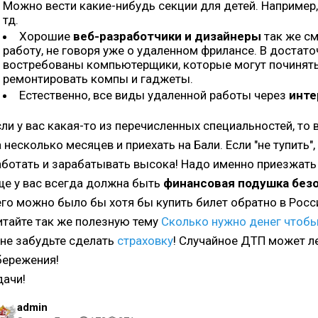
Можно вести какие-нибудь секции для детей. Например,
тд.
Хорошие
веб-разработчики и дизайнеры
так же см
работу, не говоря уже о удаленном фрилансе. В достато
востребованы компьютерщики, которые могут починять
ремонтировать компы и гаджеты.
Естественно, все виды удаленной работы через
инте
сли у вас какая-то из перечисленных специальностей, то
а несколько месяцев и приехать на Бали. Если "не тупить"
аботать и зарабатывать высока! Надо именно приезжать 
ще у вас всегда должна быть
финансовая подушка без
его можно было бы хотя бы купить билет обратно в Росс
итайте так же полезную тему
Сколько нужно денег чтобы
 не забудьте сделать
страховку
! Случайное ДТП может л
бережения!
дачи!
admin