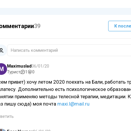
омментарии
39
К посл
Написать комментарий
Maximuslad
06/01/20
M
Турист
1
0
сем привет) хочу летом 2020 поехать на Бали, работать 
илатесу. Дополнительно есть психологическое образован
анятии применяю методы телесной терапии, медитации. К
аз пишу сюда) моя почта
maxi.l@mail.ru
ветить