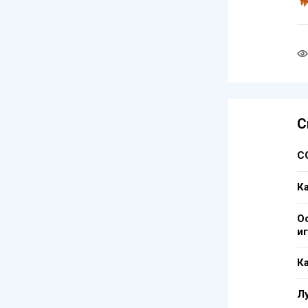
С
С
К
О
и
Ка
Л