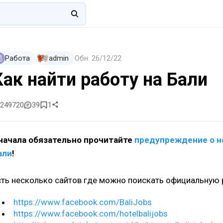
Работа
admin
Обн.
26/12/22
Как найти работу на Бали
249720
39
1
начала обязательно прочитайте
предупреждение о н
али
!
сть несколько сайтов где можно поискать официальную р
https://www.facebook.com/BaliJobs
https://www.facebook.com/hotelbalijobs