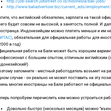
http://job-search.jobstreet.co.id/indonesia/bali-jobs/
http://www.baliadvertiser.biz/current_ads/employment
чтите, что английский обязателен, зарплата на такой оф
сего будет совсем не высокой, а занятость полной. И да
ностранца. Индонезийцам можно платить меньше и им н
КИТАС)
, обязательная для официальная работы для иност
000 в год).
фициальная работа на Бали может быть хорошим вариант
рофессионал с большим опытом, отличным английским (
ндонезийский!).
оэтому запомните - местный работодатель возьмет на ра
дном случае - он реально не может поставить на эту поз
чень многие иностранцы на Бали работают не официальн
еперь попробуем перечислить кем можно устроиться рабо
Довольно быстро (несколько месяцев) можно "въеха