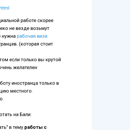
.html
ициальной работе скорее
леко не везде возьмут
е нужна
рабочая виза
ранцев. (которая стоит
ом если только вы крутой
очень желателен
боту иностранца только в
ицию местного.
о.
тать на Бали:
ть" в тему
работы с