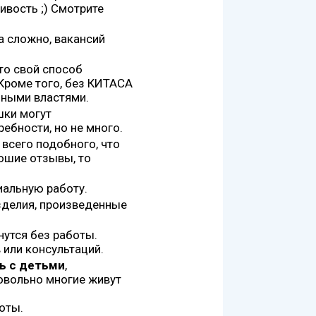
ивость ;) Смотрите
а сложно, вакансий
-то свой способ
Кроме того, без КИТАСА
нными властями.
шки могут
ебности, но не много.
 всего подобного, что
рошие отзывы, то
альную работу.
делия, произведенные
нутся без работы.
или консультаций.
ь с детьми
,
довольно многие живут
оты.