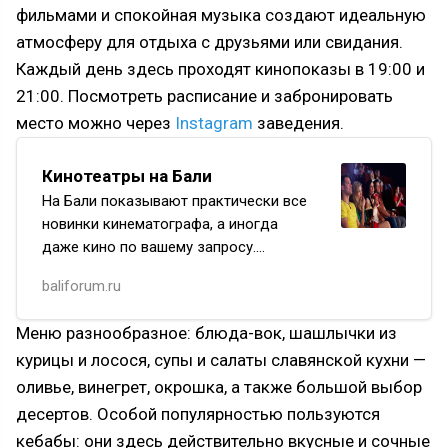
фильмами и спокойная музыка создают идеальную
атмосферу для отдыха с друзьями или свидания.
Каждый день здесь проходят кинопоказы в 19:00 и
21:00. Посмотреть расписание и забронировать
место можно через
Instagram
заведения.
Кинотеатры на Бали
На Бали показывают практически все
новинки кинематографа, а иногда
даже кино по вашему запросу.
На острове есть 5D, VIP
baliforum.ru
и стандартные залы, а также уличные
кинотеатры под открытым небом
Меню разнообразное: блюда-вок, шашлычки из
и камерные кин…
курицы и лосося, супы и салаты славянской кухни —
оливье, винегрет, окрошка, а также большой выбор
десертов. Особой популярностью пользуются
кебабы: они здесь действительно вкусные и сочные