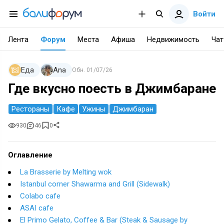
Войти
Лента
Форум
Места
Афиша
Недвижимость
Чат
Еда
Ana
Обн.
01/07/26
Где вкусно поесть в Джимбаране
Рестораны
Кафе
Ужины
Джимбаран
930
46
0
Оглавление
La Brasserie by Melting wok
Istanbul corner Shawarma and Grill (Sidewalk)
Colabo cafe
ASAI cafe
El Primo Gelato, Coffee & Bar (Steak & Sausage by