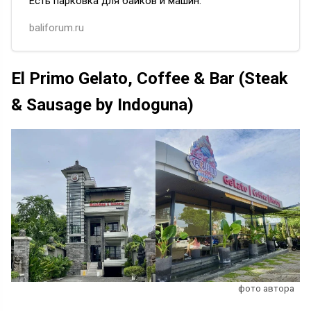
Есть парковка для байков и машин.
Очень стильное заведение со вкусной
baliforum.ru
едой, выпечкой, напитками
и улыбчивым внимательным
персоналом. Кухня достаточно
El Primo Gelato, Coffee & Bar (Steak
быстро отдает заказы.
& Sausage by Indoguna)
фото автора