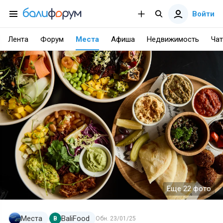
Войти
Лента
Форум
Места
Афиша
Недвижимость
Чат
Еще 22 фото
Места
BaliFood
B
Обн.
23/01/25