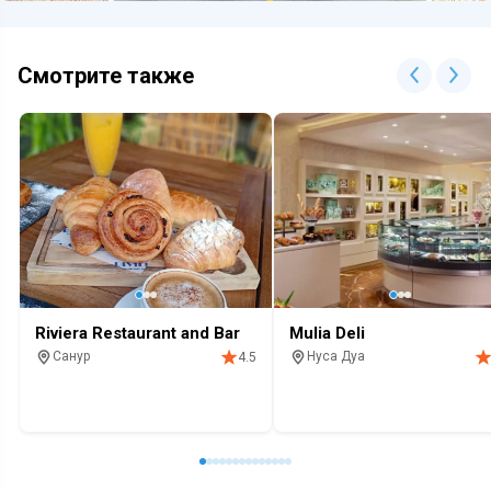
Смотрите также
Riviera Restaurant and Bar
Mulia Deli
Санур
Нуса Дуа
4.5
Ресторан
Выпечка
Завтрак
Алкоголь
Ресторан
Кофе
Выпечка
Завтрак