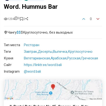
Word. Hummus Bar
0
0
1204
2
Чангу
$
$
$
Круглосуточно, без выходных
Тип места
Ресторан
Теги
Завтрак
Десерты
Выпечка
Круглосуточно
Кухня
Вегетарианская
Арабская
Русская
Греческая
Сайт
https://linktr.ee/word.bali
Instagram
@word.bali