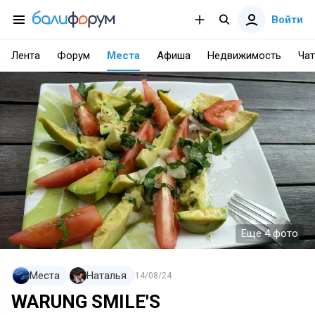
Войти
Лента
Форум
Места
Афиша
Недвижимость
Чат
Еще 4 фото
Места
Наталья
14/08/24
WARUNG SMILE'S