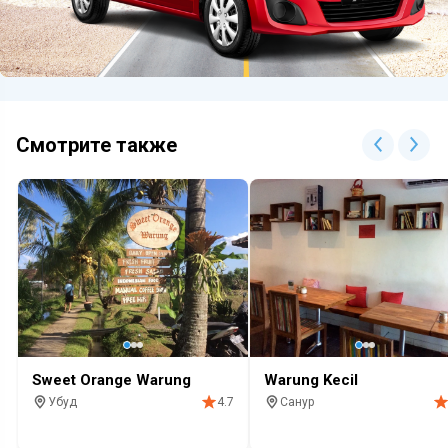
Смотрите также
Sweet Orange Warung
Warung Kecil
Убуд
Санур
4.7
Ресторан
Завтрак
Красивый вид
Ресторан
Быстро поесть
За