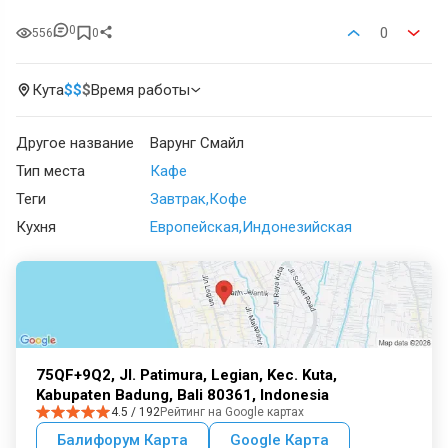
0
0
556
0
Кута
$
$
$
Время работы
Другое название
Варунг Смайл
Тип места
Кафе
Теги
Завтрак
Кофе
Кухня
Европейская
Индонезийская
75QF+9Q2, Jl. Patimura, Legian, Kec. Kuta,
Kabupaten Badung, Bali 80361, Indonesia
4.5 / 192
Рейтинг на Google картах
Балифорум Карта
Google Карта