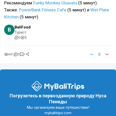
Рекомендуем
Funky Monkey Uluwatu
(5 минут).
Также:
PowerBank Fitness Cafe
(5 минут) и
Wet Plate
Kitchen
(5 минут).
BaliFood
B
Турист
0
0
0
681
0
1
Погрузитесь в первозданную природу Нуса
Пениды
Мы организуем ваше путешествие!
mybalitrips.com