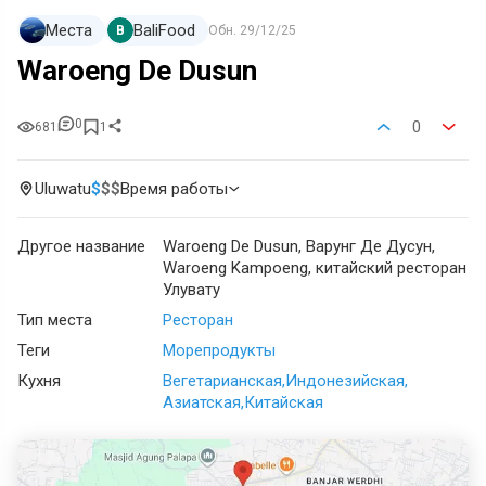
Места
BaliFood
B
Обн.
29/12/25
Waroeng De Dusun
0
0
681
1
Uluwatu
$
$
$
Время работы
Другое название
Waroeng De Dusun, Варунг Де Дусун,
Waroeng Kampoeng, китайский ресторан
Улувату
Тип места
Ресторан
Теги
Морепродукты
Кухня
Вегетарианская
Индонезийская
Азиатская
Китайская