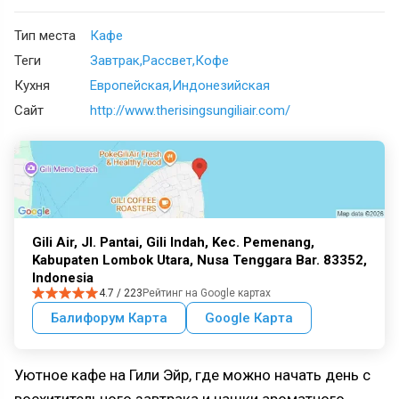
Тип места
Кафе
Теги
Завтрак
Рассвет
Кофе
Кухня
Европейская
Индонезийская
Сайт
http://www.therisingsungiliair.com/
Gili Air, Jl. Pantai, Gili Indah, Kec. Pemenang,
Kabupaten Lombok Utara, Nusa Tenggara Bar. 83352,
Indonesia
4.7 / 223
Рейтинг на Google картах
Балифорум Карта
Google Карта
Уютное кафе на Гили Эйр, где можно начать день с