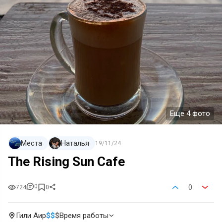
Еще 4 фото
Места
Наталья
19/11/24
The Rising Sun Cafe
0
0
724
0
Гили Аир
$
$
$
Время работы