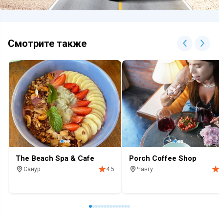
Смотрите также
The Beach Spa & Cafe
Porch Coffee Shop
Санур
Чангу
4.5
SPA
Кафе
Завтрак
Кофе
Релакс
Кафе
Завтрак
Бар
Алкогол