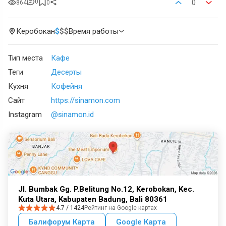
0
0
864
0
Керобокан
$
$
$
Время работы
Тип места
Кафе
Теги
Десерты
Кухня
Кофейня
Сайт
https://sinamon.com
Instagram
@sinamon.id
Jl. Bumbak Gg. P.Belitung No.12, Kerobokan, Kec.
Kuta Utara, Kabupaten Badung, Bali 80361
4.7 / 1424
Рейтинг на Google картах
Балифорум Карта
Google Карта