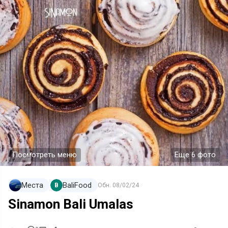
Посмотреть меню
Еще 6 фото
Места
BaliFood
B
Обн.
08/02/24
Sinamon Bali Umalas