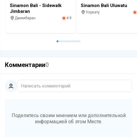
Sinamon Bali - Sidewalk
Sinamon Bali Uluwatu
Jimbaran
Улувату
Джимбаран
4.9
Кафе
Выпечка
Кофе
Десе
Кафе
Выпечка
Десерты
Комментарии
0
Написать комментарий
Поделитесь своим мнением или дополнительной
информацией об этом Месте.