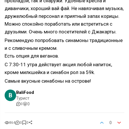
прохладой, так и снаружи. Удобные кресла и
диванчики, хороший вай фай. Не навязчивая музыка,
дружелюбный персонал и приятный запах корицы.
Можно спокойно поработать или встретиться с
друзьями. Очень много посетителей с Джакарты.
Рекомендую попробовать синамоны традиционные
и с сливочным кремом.
Есть опция для веганов.
С 7:30-11 утра действует акция любой напиток,
кроме милкшейка и синабон рол за 59k.
Самые вкусные синабоны на острове!
BaliFood
B
Турист
0
0
0
864
0
0