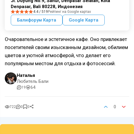
Jl. Duyung No.9, Sanur, Denpasar Selatan, Kota
Denpasar, Bali 80228, Индонезия
4.4 / 519
Рейтинг на Google картах
Балифорум Карта
Google Карта
Очаровательное и эстетичное кафе. Оно привлекает
посетителей своим изысканным дизайном, обилием
цветов и уютной атмосферой, что делает его
популярным местом для отдыха и фотосессий.
Наталья
Любитель Бали
64
19
0
722
0
0