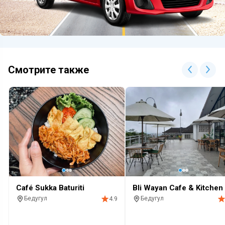
Смотрите также
Café Sukka Baturiti
Bli Wayan Cafe & Kitchen
Бедугул
Бедугул
4.9
Кафе
Завтрак
Алкоголь
Кофе
Десерты
Кафе
Завтрак
Алкоголь
Ко