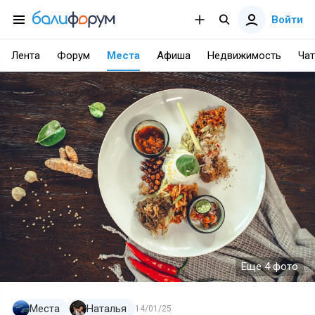
Войти
Лента
Форум
Места
Афиша
Недвижимость
Чат
Еще 4 фото
Места
Наталья
14/01/25