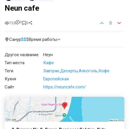
Neun cafe
0
0
722
0
Санур
$
$
$
Время работы
Другое название
Неун
Тип места
Кафе
Теги
Завтрак
Десерты
Алкоголь
Кофе
Кухня
Европейская
Сайт
https://neuncafe.com/