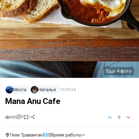
Еще 4 фото
Места
Наталья
10/09/24
Mana Anu Cafe
0
0
685
1
Гили Траванган
$
$
$
Время работы