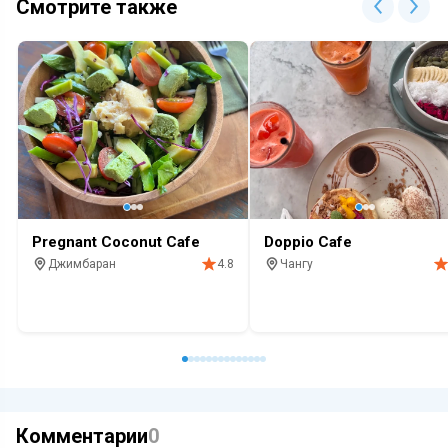
Смотрите также
Pregnant Coconut Cafe
Doppio Cafe
Джимбаран
Чангу
4.8
Кафе
Завтрак
Кофе
Кафе
Завтрак
Кофе
Комментарии
0