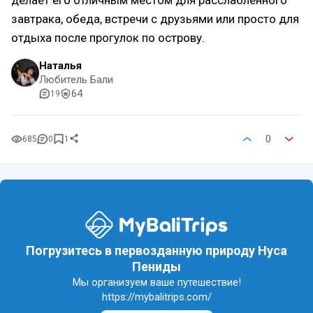
делает его отличным местом для расслабленного
завтрака, обеда, встречи с друзьями или просто для
отдыха после прогулок по острову.
Наталья
Любитель Бали
64
19
0
685
0
1
Погрузитесь в первозданную природу Нуса
Пениды
Мы организуем ваше путешествие!
https://mybalitrips.com/