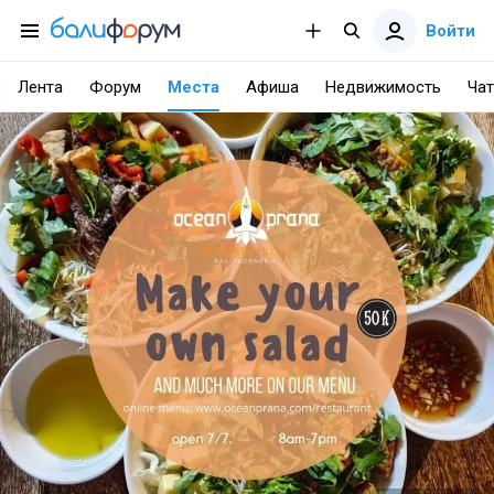
Войти
Лента
Форум
Места
Афиша
Недвижимость
Чат