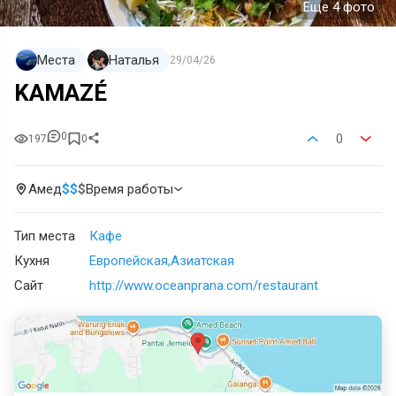
Еще 4 фото
Места
Наталья
29/04/26
KAMAZÉ
0
0
197
0
Амед
$
$
$
Время работы
Тип места
Кафе
Кухня
Европейская
Азиатская
Сайт
http://www.oceanprana.com/restaurant