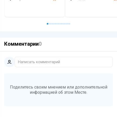
Кафе
Кафе
Выпечка
Завтрак
Ко
Комментарии
0
Написать комментарий
Поделитесь своим мнением или дополнительной
информацией об этом Месте.