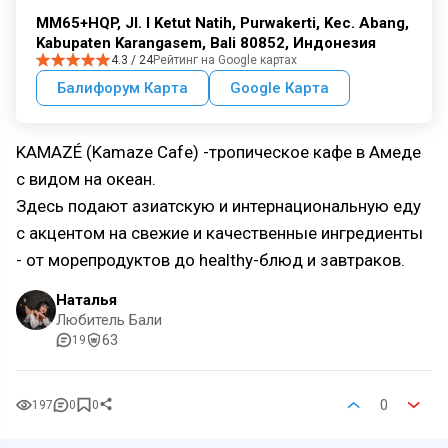
MM65+HQP, Jl. I Ketut Natih, Purwakerti, Kec. Abang,
Kabupaten Karangasem, Bali 80852, Индонезия
4.3 / 24
Рейтинг на Google картах
Балифорум Карта
Google Карта
KAMAZÉ (Kamaze Cafe) -тропическое кафе в Амеде
с видом на океан.
Здесь подают азиатскую и интернациональную еду
с акцентом на свежие и качественные ингредиенты
- от морепродуктов до healthy-блюд и завтраков.
Наталья
Любитель Бали
63
19
0
197
0
0