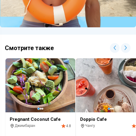
Смотрите также
Pregnant Coconut Cafe
Doppio Cafe
Джимбаран
Чангу
4.8
Кафе
Завтрак
Кофе
Кафе
Завтрак
Кофе