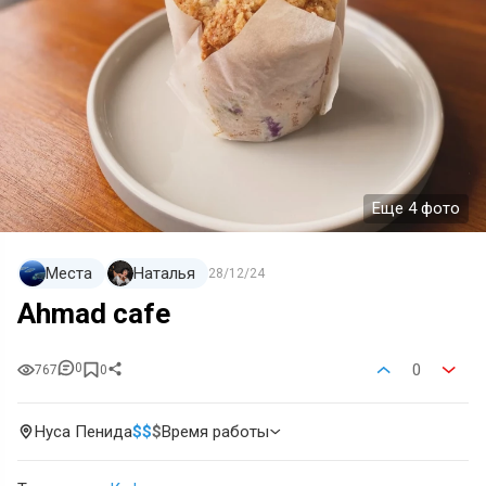
Еще 4 фото
Места
Наталья
28/12/24
Ahmad cafe
0
0
767
0
Нуса Пенида
$
$
$
Время работы