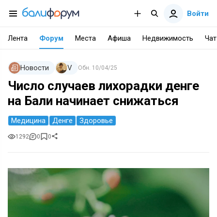
Войти
Лента
Форум
Места
Афиша
Недвижимость
Чат
Новости
V
Обн.
10/04/25
Число случаев лихорадки денге
на Бали начинает снижаться
Медицина
Денге
Здоровье
1292
0
0