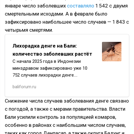
январе число заболевших
составляло
1 542 с двумя
смертельными исходами. А в феврале было
зафиксировано наибольшее число случаев — 1 843 с
четырьмя смертями.
Лихорадка денге на Бали:
количество заболевших растёт
С начала 2025 года в Индонезии
минздравом зафиксировано уже 10
752 случаев лихорадки денге.
Причина в том, что на период
baliforum.ru
с января по март приходится пик
этого заболевания. Сезонность
Снижение числа случаев заболевания денге связано
лихорадки денге т…
с погодой, а также с мерами правительства. Власти
Бали усилили контроль за популяцией комаров,
особенно в районах с наибольшим числом случаев,
таких как город Денпасар, а также округа Бадунг и