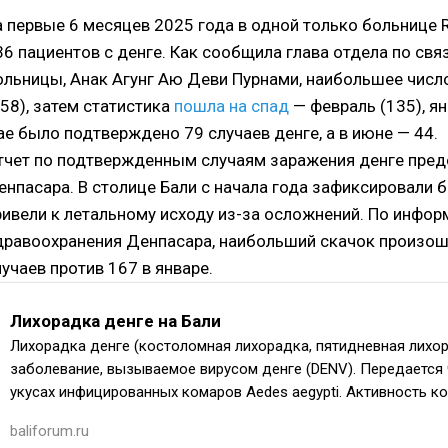
а первые 6 месяцев 2025 года в одной только больнице
36 пациентов с денге. Как сообщила глава отдела по св
ольницы, Анак Агунг Аю Деви Пурнами, наибольшее числ
158), затем статистика
пошла на спад
— февраль (135), янв
ае было подтверждено 79 случаев денге, а в июне — 44.
тчет по подтвержденным случаям заражения денге предо
енпасара. В столице Бали с начала года зафиксировали бо
ривели к летальному исходу из-за осложнений. По инфо
дравоохранения Денпасара, наибольший скачок произош
лучаев против 167 в январе.
Лихорадка денге на Бали
Лихорадка денге (костоломная лихорадка, пятидневная лихо
заболевание, вызываемое вирусом денге (DENV). Передается 
укусах инфицированных комаров Aedes aegypti. Активность к
baliforum.ru