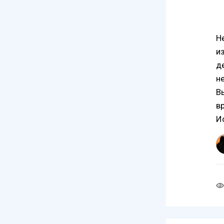
Н
и
д
н
В
в
И