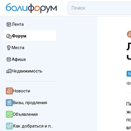
Лента
Форум
Места
Афиша
Недвижимость
М
Новости
Визы, продления
П
ж
Объявления
п
Как добраться и передвигаться
в