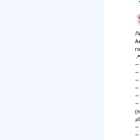
Л
A
го

—
—
—
—
—
—
(

—
—