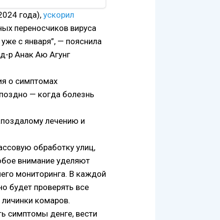
2024 года),
ускорил
ных переносчиков вируса
уже с января”, — пояснила
д-р Aнак Аю Агунг
ия о симптомах
поздно — когда болезнь
запоздалому лечению и
ассовую обработку улиц,
собое внимание уделяют
его мониторинга. В каждой
но будет проверять все
 личинки комаров.
ть симптомы денге, вести