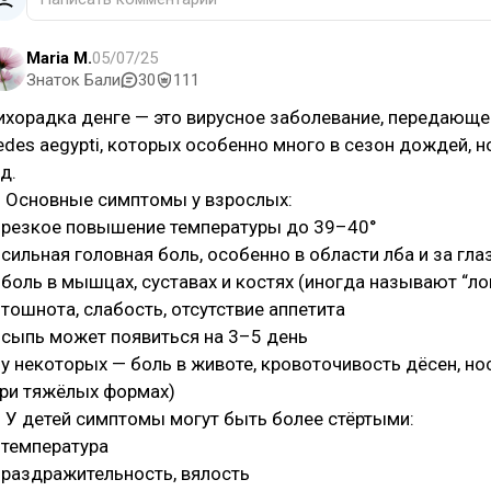
Maria M.
05/07/25
Знаток Бали
30
111
ихорадка денге — это вирусное заболевание, передающе
edes aegypti, которых особенно много в сезон дождей, 
д.
 Основные симптомы у взрослых:
 резкое повышение температуры до 39–40°
 сильная головная боль, особенно в области лба и за гла
 боль в мышцах, суставах и костях (иногда называют “ло
 тошнота, слабость, отсутствие аппетита
 сыпь может появиться на 3–5 день
 у некоторых — боль в животе, кровоточивость дёсен, но
при тяжёлых формах)
 У детей симптомы могут быть более стёртыми:
 температура
 раздражительность, вялость