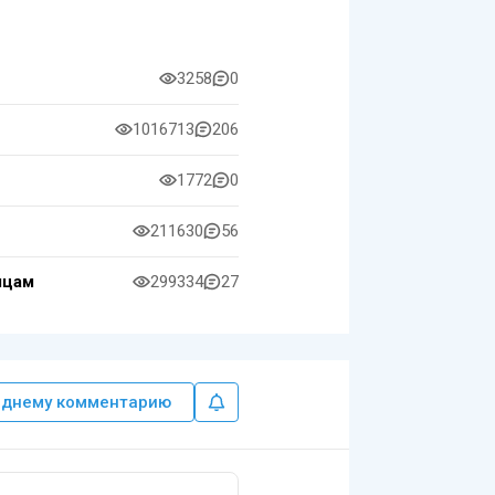
3258
0
1016713
206
1772
0
211630
56
яцам
299334
27
еднему комментарию