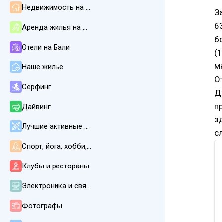
Недвижимость на Бали
З
6
Аренда жилья на Бали
б
Отели на Бали
(
м
Наше жилье
О
Серфинг
Д
п
Дайвинг
з
Лучшие активные развлечения
с
Спорт, йога, хобби, СПА, массаж
Клубы и рестораны
Электроника и связь
Фотографы