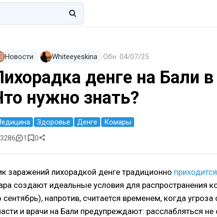
Новости
Whiteeyeskina
Обн.
04/07/25
Лихорадка денге на Бали в 
Что нужно знать?
едицина
Здоровье
Денге
Комары
3286
1
0
ик заражений лихорадкой денге традиционно
приходится
ара создают идеальные условия для распространения ко
о сентябрь), напротив, считается временем, когда угроза
ласти и врачи на Бали предупреждают: расслабляться не 