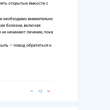
влять открытые ёмкости с
пке необходимо внимательно
кие болезни, включая
и не начинают лечение, пока
 сыпь — повод обратиться к
+2