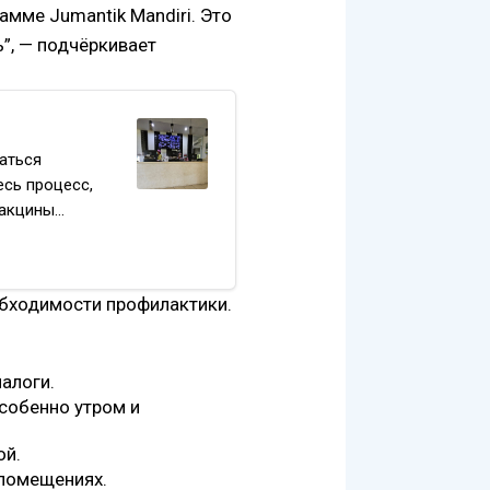
амме Jumantik Mandiri. Это
”, — подчёркивает
аться
есь процесс,
вакцины…
обходимости профилактики.
алоги.
собенно утром и
ой.
 помещениях.