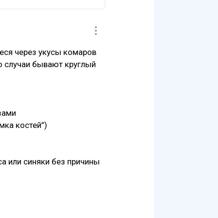
еся через укусы комаров
но случаи бывают круглый
зами
мка костей”)
са или синяки без причины