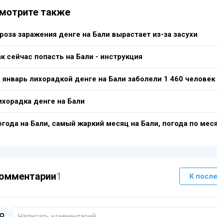
мотрите также
роза заражения денге на Бали вырастает из-за засухи
к сейчас попасть на Бали - инструкция
а январь лихорадкой денге на Бали заболели 1 460 человек
ихорадка денге на Бали
огода на Бали, самый жаркий месяц на Бали, погода по мес
омментарии
1
К посл
Написать комментарий