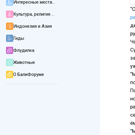
Интересные места, пляжи, погода и климат
“
Культура, религия и язык на Бали
р
д
Индонезия и Азия
р
Гиды
Ч
С
Флудилка
з
Животные
у
“
О БалиФоруме
п
П
н
р
с
ё
“