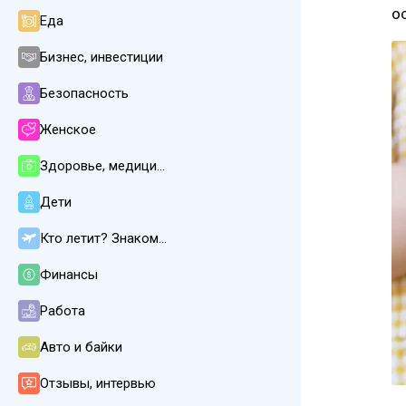
о
Еда
Бизнес, инвестиции
Безопасность
Женское
Здоровье, медицина
Дети
Кто летит? Знакомства
Финансы
Работа
Авто и байки
Отзывы, интервью