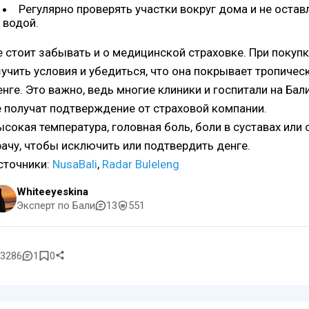
Регулярно проверять участки вокруг дома и не оста
водой.
е стоит забывать и о медицинской страховке. При поку
зучить условия и убедиться, что она покрывает тропичес
енге. Это важно, ведь многие клиники и госпитали на Бал
е получат подтверждение от страховой компании.
ысокая температура, головная боль, боли в суставах или
рачу, чтобы исключить или подтвердить денге.
сточники:
NusaBali
,
Radar Buleleng
Whiteeyeskina
Эксперт по Бали
13
551
3286
1
0