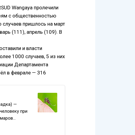
 RSUD Wangaya пролечили
язям с общественностью
о случаев пришлось на март
арь (111), апрель (109). В
ставили и власти
лее 1000 случаев, 5 из них
рмации Департамента
ёл в феврале — 316
радка) —
человеку при
омаров…