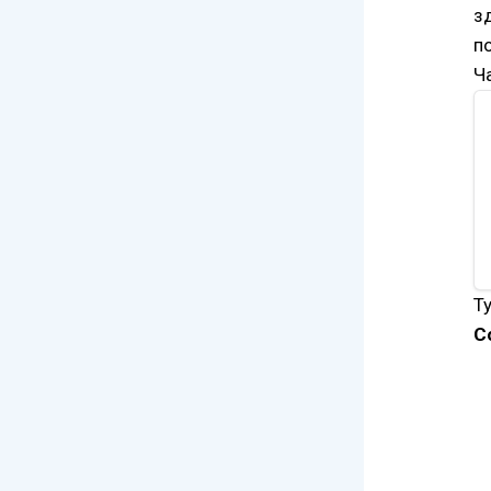
з
п
Ч
Т
С