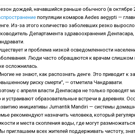
Сезон дождей, начавшийся раньше обычного (в октябре 
аспространение
популяции комаров Aedes aegypti — глав
енге. Из-за этого количество заболевших резко выросло 
уководитель Департамента здравоохранения Денпасара, 
андравати.
уществует и проблема низкой осведомленности населен
аболевания. Люди часто обращаются к врачам слишком 
же осложнилась.
Многие не знают, как распознать денге. Это приводит к 
овышенному риску смерти”, — отметила Чандравати.
оэтому с апреля власти Денпасара не только проводят м
о и устраивают образовательные встречи в деревнях. О
азвитию инициативы Jumantik Mandiri — системы домашн
емье рекомендуют назначить человека, который регуляр
мкости и места скопления воды, где могут размножаться
Мы приглашаем всех жителей поддерживать чистоту, зна