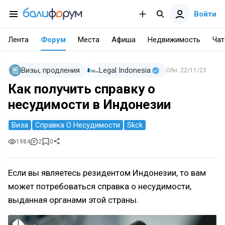
Войти
Лента
Форум
Места
Афиша
Недвижимость
Чат
Визы, продления
Legal Indonesia
Обн.
22/11/23
Как получить справку о
несудимости в Индонезии
Виза
Справка О Несудимости
Skck
1984
2
0
Если вы являетесь резидентом Индонезии, то вам
может потребоваться справка о несудимости,
выданная органами этой страны.