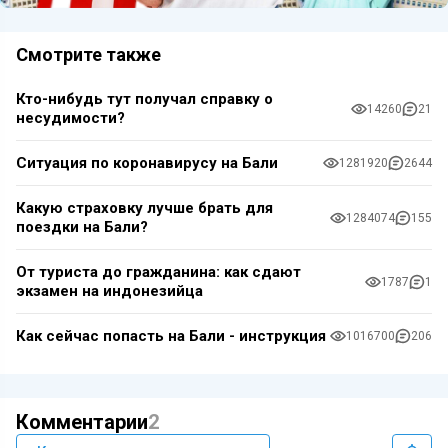
Смотрите также
Кто-нибудь тут получал справку о
14260
21
несудимости?
Ситуация по коронавирусу на Бали
1281920
2644
Какую страховку лучше брать для
1284074
155
поездки на Бали?
От туриста до гражданина: как сдают
1787
1
экзамен на индонезийца
Как сейчас попасть на Бали - инструкция
1016700
206
Комментарии
2