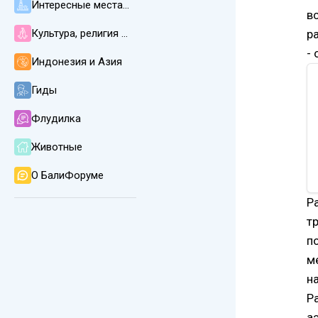
Интересные места, пляжи, погода и климат
в
Культура, религия и язык на Бали
р
-
Индонезия и Азия
Гиды
Флудилка
Животные
О БалиФоруме
Р
т
п
м
н
Р
а