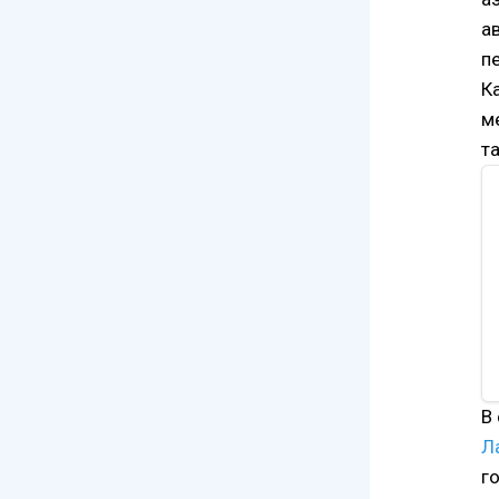
а
п
К
м
т
В
Л
г