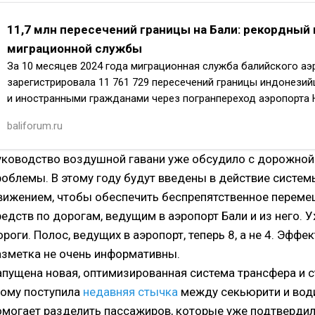
11,7 млн пересечений границы на Бали: рекордный 
миграционной службы
За 10 месяцев 2024 года миграционная служба балийского аэ
зарегистрировала 11 761 729 пересечений границы индонези
и иностранными гражданами через погранпереход аэропорта Н
Колич…
baliforum.ru
уководство воздушной гавани уже обсудило с дорожно
роблемы. В этому году будут введены в действие систе
вижением, чтобы обеспечить беспрепятственное переме
редств по дорогам, ведущим в аэропорт Бали и из него.
роги. Полос, ведущих в аэропорт, теперь 8, а не 4. Эффек
азметка не очень информативны.
апущена новая, оптимизированная система трансфера и с
тому поступила
недавняя стычка
между секьюрити и води
омогает разделить пассажиров, которые уже подтверди