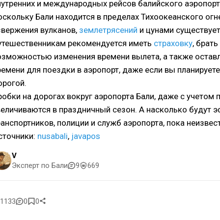
нутренних и международных рейсов балийского аэропорт
оскольку Бали находится в пределах Тихоокеанского огн
звержения вулканов,
землетрясений
и цунами существует
утешественникам рекомендуется иметь
страховку
, брат
озможностью изменения времени вылета, а также остав
ремени для поездки в аэропорт, даже если вы планирует
орогой.
робки на дорогах вокруг аэропорта Бали, даже с учетом
величиваются в праздничный сезон. А насколько будут 
ранспортников, полиции и служб аэропорта, пока неизвес
сточники:
nusabali
,
javapos
V
Эксперт по Бали
9
669
1133
0
0