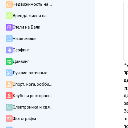
Недвижимость на Бали
Аренда жилья на Бали
Отели на Бали
Наше жилье
Серфинг
Дайвинг
Р
п
Лучшие активные развлечения
д
Спорт, йога, хобби, СПА, массаж
с
до
Клубы и рестораны
р
Электроника и связь
З
э
Фотографы
п