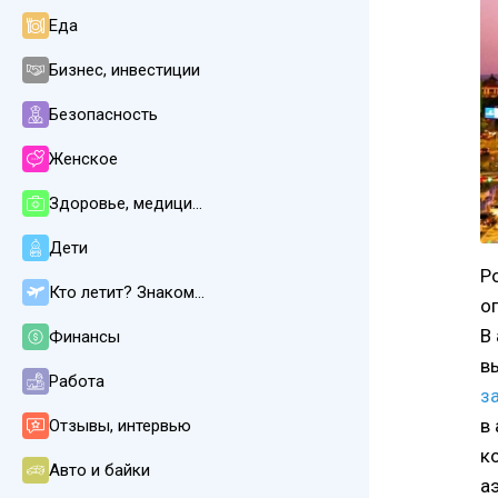
Еда
Бизнес, инвестиции
Безопасность
Женское
Здоровье, медицина
Дети
Р
Кто летит? Знакомства
о
В
Финансы
в
Работа
з
в
Отзывы, интервью
к
Авто и байки
а