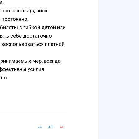
а.
енного кольца, риск
 постоянно.
ь билеты с гибкой датой или
лять себе достаточно
е воспользоваться платной
 принимаемых мер, всегда
эффективны усилия
тно.
+1