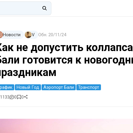
Новости
V
Обн.
20/11/24
Как не допустить коллапс
Бали готовится к новогод
праздникам
рафик
Новый Год
Аэропорт Бали
Транспорт
1133
0
0