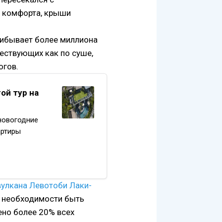
и комфорта, крыши
прибывает более миллиона
ествующих как по суше,
огов.
ой тур на
 новогодние
артиры
итнее
ет.
вулкана Левотоби Лаки-
о необходимости быть
ено более 20% всех