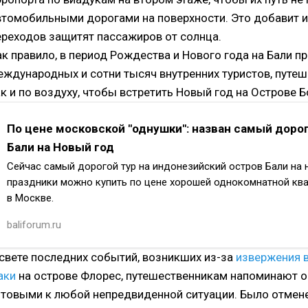
втомобильными дорогами на поверхности. Это добавит 
ереходов защитят пассажиров от солнца.
ак правило, в период Рождества и Нового года на Бали 
еждународных и сотни тысяч внутренних туристов, путеш
ак и по воздуху, чтобы встретить Новый год на Острове Б
По цене московской "однушки": назван самый дорог
Бали на Новый год
Сейчас самый дорогой тур на индонезийский остров Бали на
праздники можно купить по цене хорошей однокомнатной кв
в Москве.
Если говорить точнее, речь идет о сумме 13 355 991 рубль. Эл
baliforum.ru
предложения (по состоянию на 14 сентября 2024 года) пока н
 свете последних событий, возникших из-за
извержения 
аки
на острове Флорес, путешественникам напоминают 
отовыми к любой непредвиденной ситуации. Было отмен