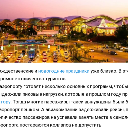
ождественские и
новогодние праздники
уже близко. В эт
громное количество туристов.
 аэропорту готовят несколько основных программ, чтобы
ыдержали пиковые нагрузки, которые в прошлом году пр
атору
. Тогда многие пассажиры такси вынуждены были б
 аэропорт пешком. А авиакомпании задерживали рейсы, 
оличество пассажиров не успевали занять места в самоле
эропорта постараются коллапса не допустить.