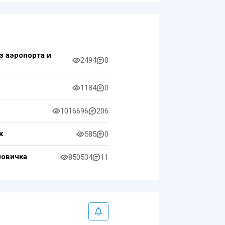
з аэропорта и
2494
0
1184
0
1016696
206
к
585
0
новичка
850534
11