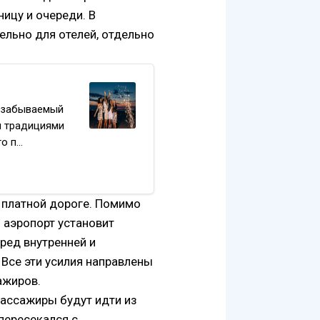
ницу и очереди. В
дельно для отелей, отдельно
незабываемый
и традициями
то п…
а платной дороге. Помимо
 аэропорт установит
ред внутренней и
Все эти усилия направлены
ажиров.
пассажиры будут идти из
 пересекался с