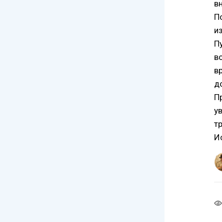
в
П
и
П
в
в
д
П
у
т
И