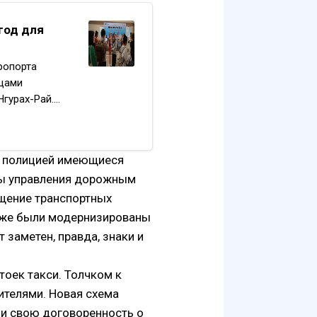
год для
ропорта
йцами
гурах-Рай.
й полицией имеющиеся
мы управления дорожным
щение транспортных
 Уже были модернизированы
т заметен, правда, знаки и
тоек такси. Толчком к
телями. Новая схема
ли свою договоренность о