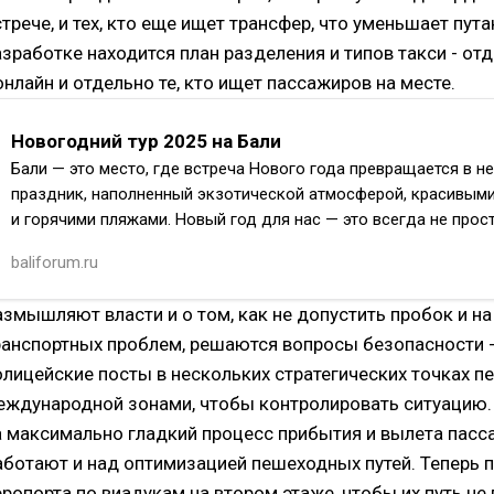
стрече, и тех, кто еще ищет трансфер, что уменьшает пута
азработке находится план разделения и типов такси - от
 онлайн и отдельно те, кто ищет пассажиров на месте.
Новогодний тур 2025 на Бали
Бали — это место, где встреча Нового года превращается в 
праздник, наполненный экзотической атмосферой, красивым
и горячими пляжами. Новый год для нас — это всегда не прос
baliforum.ru
азмышляют власти и о том, как не допустить пробок и н
ранспортных проблем, решаются вопросы безопасности -
олицейские посты в нескольких стратегических точках пе
еждународной зонами, чтобы контролировать ситуацию. 
а максимально гладкий процесс прибытия и вылета пасс
аботают и над оптимизацией пешеходных путей. Теперь 
эропорта по виадукам на втором этаже, чтобы их путь не