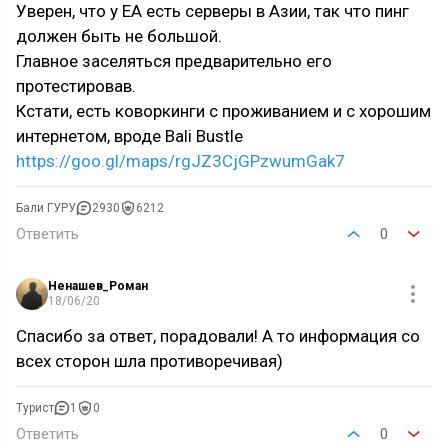
Уверен, что у ЕА есть серверы в Азии, так что пинг
должен быть не большой.
Главное заселяться предварительно его
протестировав.
Кстати, есть коворкинги с проживанием и с хорошим
интернетом, вроде Bali Bustle
https://goo.gl/maps/rgJZ3CjGPzwumGak7
Бали ГУРУ
2930
6212
Ответить
0
Ненашев_Роман
18/06/20
Спасибо за ответ, порадовали! А то информация со
всех сторон шла противоречивая)
Турист
1
0
Ответить
0