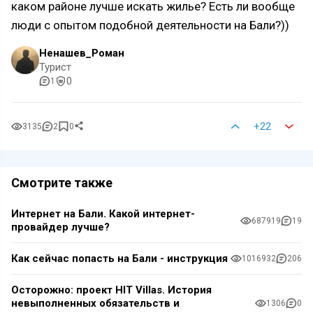
каком районе лучше искать жилье? Есть ли вообще
люди с опытом подобной деятельности на Бали?))
Ненашев_Роман
Турист
0
1
+22
3135
2
0
Смотрите также
Интернет на Бали. Какой интернет-
687919
19
провайдер лучше?
Как сейчас попасть на Бали - инструкция
1016932
206
Осторожно: проект HIT Villas. История
невыполненных обязательств и
1306
0