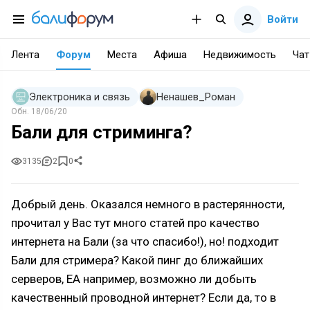
Войти
Лента
Форум
Места
Афиша
Недвижимость
Чат
Электроника и связь
Ненашев_Роман
Обн.
18/06/20
Бали для стриминга?
3135
2
0
Добрый день. Оказался немного в растерянности,
прочитал у Вас тут много статей про качество
интернета на Бали (за что спасибо!), но! подходит
Бали для стримера? Какой пинг до ближайших
серверов, EA например, возможно ли добыть
качественный проводной интернет? Если да, то в