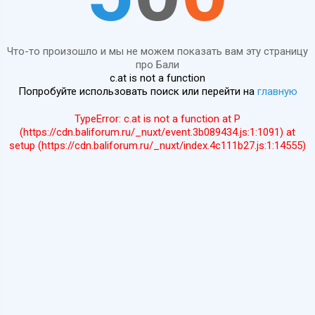
Что-то произошло и мы не можем показать вам эту страницу
про Бали
c.at is not a function
Попробуйте использовать поиск или перейти на
главную
TypeError: c.at is not a function at P
(https://cdn.baliforum.ru/_nuxt/event.3b089434.js:1:1091) at
setup (https://cdn.baliforum.ru/_nuxt/index.4c111b27.js:1:14555)