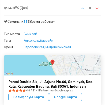
0
0
1478
0
Семиньяк
$
$
$
Время работы
Тип места
Бичклаб
Теги
Алкоголь
Бассейн
Кухня
Европейская
Индонезийская
Pantai Double Six, Jl. Arjuna No.66, Seminyak, Kec.
Kuta, Kabupaten Badung, Bali 80361, Indonesia
4.6 / 2141
Рейтинг на Google картах
Балифорум Карта
Google Карта