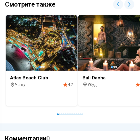
Смотрите также
Atlas Beach Club
Bali Dacha
Чангу
Убуд
4.7
Бассейн
Бичклаб
Алкоголь
Тусовки
Ресторан
Красивый вид
Рел
Комментарии
0