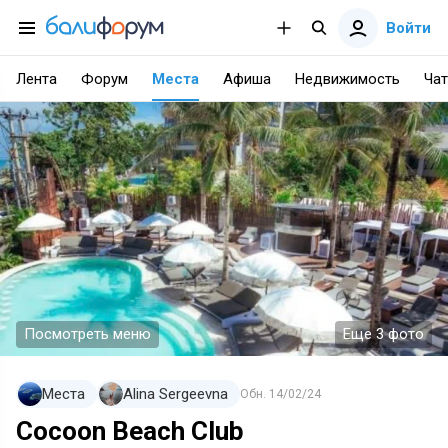
Войти
Лента
Форум
Места
Афиша
Недвижимость
Чат
Посмотреть меню
Еще 3 фото
Места
Alina Sergeevna
Обн.
14/02/24
Cocoon Beach Club