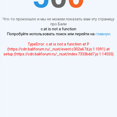
Что-то произошло и мы не можем показать вам эту страницу
про Бали
c.at is not a function
Попробуйте использовать поиск или перейти на
главную
TypeError: c.at is not a function at P
(https://cdn.baliforum.ru/_nuxt/event.c302a67d.js:1:1091) at
setup (https://cdn.baliforum.ru/_nuxt/index.7353bdd7.js:1:14555)