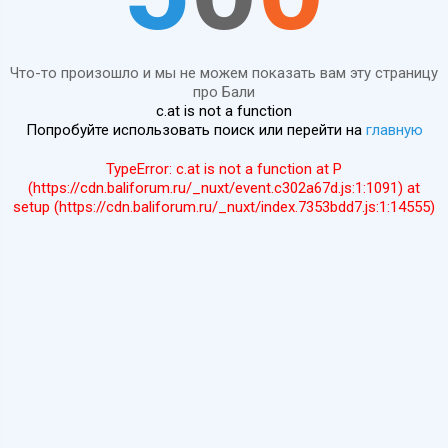
Что-то произошло и мы не можем показать вам эту страницу
про Бали
c.at is not a function
Попробуйте использовать поиск или перейти на
главную
TypeError: c.at is not a function at P
(https://cdn.baliforum.ru/_nuxt/event.c302a67d.js:1:1091) at
setup (https://cdn.baliforum.ru/_nuxt/index.7353bdd7.js:1:14555)