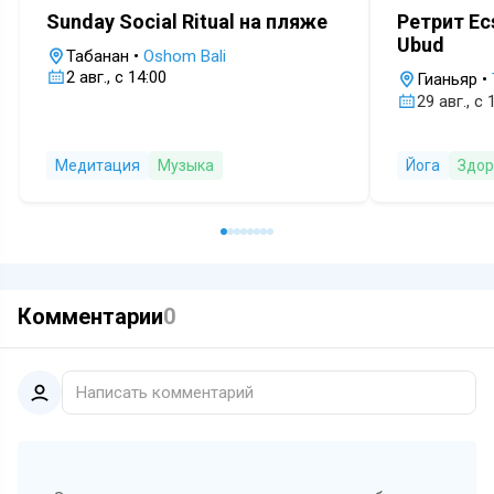
Sunday Social Ritual на пляже
Ретрит Ec
Ubud
Табанан
•
Oshom Bali
2 авг., с 14:00
Гианьяр
•
29 авг., с 
Медитация
Музыка
Йога
Здор
Комментарии
0
Написать комментарий