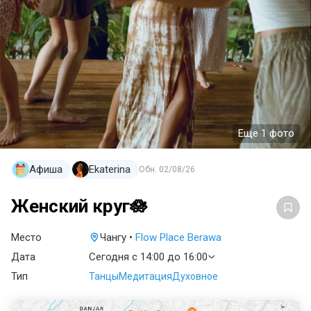
Еще 1 фото
Aфиша
Ekaterina
Обн.
02/08/26
Женский круг🪷
Место
Чангу •
Flow Place Berawa
Дата
Сегодня с 14:00 до 16:00
Тип
Танцы
Медитация
Духовное