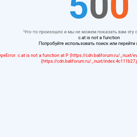
5
0
0
Что-то произошло и мы не можем показать вам эту 
c.at is not a function
Попробуйте использовать поиск или перейти
ypeError: c.at is not a function at P (https://cdn.baliforum.ru/_nuxt/
(https://cdn.baliforum.ru/_nuxt/index.4c111b27.