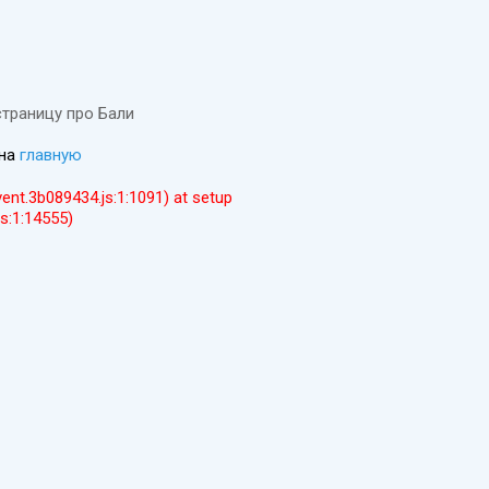
страницу про Бали
 на
главную
event.3b089434.js:1:1091) at setup
js:1:14555)