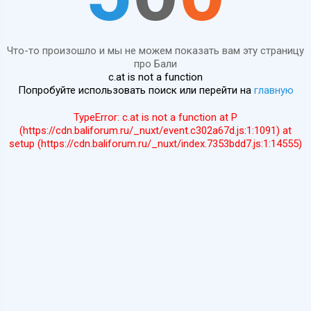
Что-то произошло и мы не можем показать вам эту страницу
про Бали
c.at is not a function
Попробуйте использовать поиск или перейти на
главную
TypeError: c.at is not a function at P
(https://cdn.baliforum.ru/_nuxt/event.c302a67d.js:1:1091) at
setup (https://cdn.baliforum.ru/_nuxt/index.7353bdd7.js:1:14555)