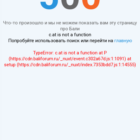
Что-то произошло и мы не можем показать вам эту страницу
про Бали
c.at is not a function
Попробуйте использовать поиск или перейти на
главную
TypeError: c.at is not a function at P
(https://cdn.baliforum.ru/_nuxt/event.c302a67d.js:1:1091) at
setup (https://cdn.baliforum.ru/_nuxt/index.7353bdd7.js:1:14555)