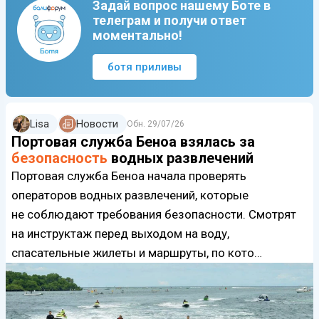
Задай вопрос нашему Боте в
телеграм и получи ответ
моментально!
ботя приливы
Lisa
Новости
Обн.
29/07/26
Портовая служба Беноа взялась за
безопасность
водных развлечений
Портовая служба Беноа начала проверять
операторов водных развлечений, которые
не соблюдают требования безопасности. Смотрят
на инструктаж перед выходом на воду,
спасательные жилеты и маршруты, по кото…