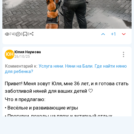
+1
743
0
0
Юлия Наумова
ЮН
26/10/25
Комментарий к:
Услуга няни. Няни на Бали. Где найти няню
для ребенка?
Привет! Меня зовут Юля, мне 36 лет, и я готова стать
заботливой няней для ваших детей 🤍
Что я предлагаю:
• Весёлые и развивающие игры
• Прогулки, походы на пляж и активный отдых
Ответить
Развернуть
0