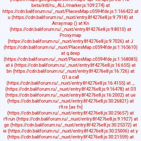
beta/intl/ru_ALL/marker.js:109:274) at
https://cdn.baliforum.ru/_nuxt/PlacesMap.c0594fde.js:1:166422 at
u (https://cdn.baliforum.ru/_nuxt/entry.8f4276e8.js:9:7918) at
Array.map (
) at Kn
(https://cdn.baliforum.ru/_nuxt/entry.8f4276e8.js:9:8010) at
Proxy.map
(https://cdn.baliforum.ru/_nuxt/entry.8f4276e8.js:9:7026) at J
(https://cdn.baliforum.ru/_nuxt/PlacesMap.c0594fde.js:1:165610)
at q.deep
(https://cdn.baliforum.ru/_nuxt/PlacesMap.c0594fde.js:1:168085)
at ii (https://cdn.baliforum.ru/_nuxt/entry.8f4276e8.js:16:655) at
bn (https://cdn.baliforum.ru/_nuxt/entry.8f4276e8.js:16:726) at
Q1.a.call
(https://cdn.baliforum.ru/_nuxt/entry.8f4276e8.js:16:4155) at _
(https://cdn.baliforum.ru/_nuxt/entry.8f4276e8.js:9:16478) at D3
(https://cdn.baliforum.ru/_nuxt/entry.8f4276e8.js:16:2002) at ue
(https://cdn.baliforum.ru/_nuxt/entry.8f4276e8.js:30:26821) at
r9.re [as fn]
(https://cdn.baliforum.ru/_nuxt/entry.8f4276e8.js:30:25657) at
r9.run (https://cdn.baliforum.ru/_nuxt/entry.8f4276e8.js:9:1927) at
ge (https://cdn.baliforum.ru/_nuxt/entry.8f4276e8.js:30:25372) at
ie (https://cdn.baliforum.ru/_nuxt/entry.8f4276e8.js:30:25006) at y
(https://cdn.baliforum.ru/_nuxt/entry.8f4276e8.js:30:21559) at