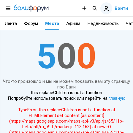
Войти
Лента
Форум
Места
Афиша
Недвижимость
Чат
5
0
0
Что-то произошло и мы не можем показать вам эту страницу
про Бали
this.replaceChildren is not a function
Попробуйте использовать поиск или перейти на
главную
TypeError: this.replaceChildren is not a function at
HTMLElement.set content [as content]
(https://maps.googleapis.com/maps-api-v3/api/js/65/11b-
beta/intl/ru_ALL/marker.js:113:163) at new rO
(https://maps.googleapis.com/maps-api-v3/api/js/65/11b-