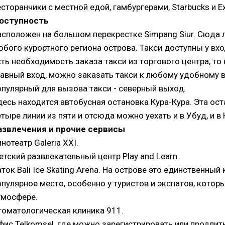
есторанчики с местной едой, гамбургерами, Starbucks и Ex
оступность
асположен на большом перекрестке Simpang Siur. Сюда 
юбого курортного региона острова. Такси доступны у вхо
сть необходимость заказа такси из торгового центра, то
лавный вход, можно заказать такси к любому удобному 
опулярный для вызова такси - северный выход.
десь находится автобусная остановка Кура-Кура. Эта ос
етыре линии из пяти и отсюда можно уехать и в Убуд, и в
азвлечения и прочие сервисы
нотеатр Galeria ХХI.
етский развлекательный центр Play and Learn.
аток Bali Ice Skating Arena. На острове это единственный
опулярное место, особенно у туристов и экспатов, котор
тмосфере.
томатологическая клиника 911.
фис Telkomsel, где можно зарегистрировать или продлить