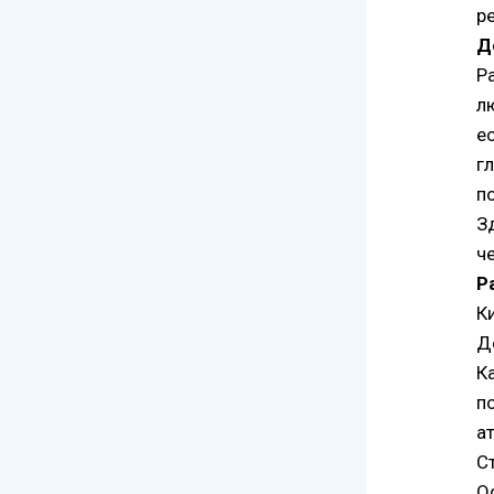
р
Д
Р
л
е
г
п
З
ч
Р
Ки
Д
К
п
а
С
О