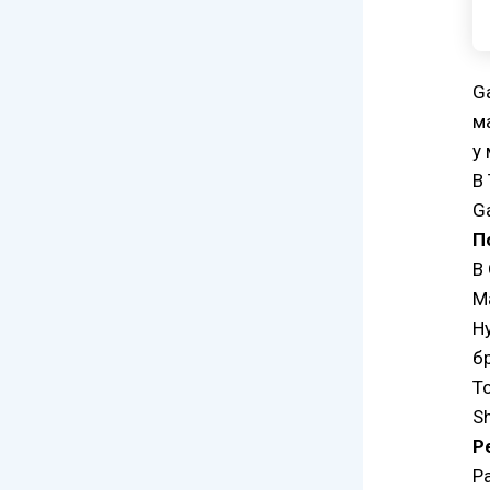
G
м
у
В
G
П
В
M
H
б
T
Sh
Р
Р