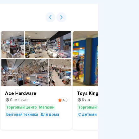
Ace Hardware
Toys Kingdom
Семиньяк
Кута
4.3
4.
Торговый центр
Магазин
Торговый центр
Магазин
Бытовая техника
Для дома
С детьми
Аттракцион