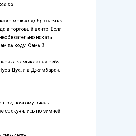
celso.
легко можно добраться из
да в торговый центр. Если
 необязательно искать
вам выходу. Самый
тановка замыкает на себя
 Нуса Дуа, и в Джимбаран.
 каток, поэтому очень
ые соскучились по зимней
 сим-карту.