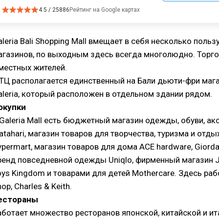
4.5 / 25886
Рейтинг на Google картах
aleria Bali Shopping Mall вмещает в себя несколько пол
агазинов, по выходным здесь всегда многолюдно. Торго
 местных жителей.
 ТЦ располагается единственный на Бали дьюти-фри магаз
aleria, который расположен в отдельном здании рядом.
окупки
 Galeria Mall есть бюджетный магазин одежды, обуви, ак
atahari, магазин товаров для творчества, туризма и отды
ypermart, магазин товаров для дома ACE hardware, Giorda
ренд повседневной одежды Uniqlo, фирменный магазин J
oys Kingdom и товарами для детей Mothercare. Здесь раб
op, Charles & Keith.
естораны
аботает множество ресторанов японской, китайской и ит