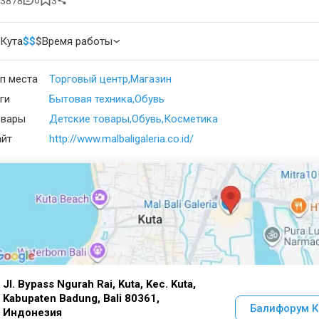
3878
3
Кута
$
$
$
Время работы
п места
Торговый центр
Магазин
ги
Бытовая техника
Обувь
овары
Детские товары
Обувь
Косметика
айт
http://www.malbaligaleria.co.id/
Jl. Bypass Ngurah Rai, Kuta, Kec. Kuta,
Kabupaten Badung, Bali 80361,
Балифорум К
Индонезия