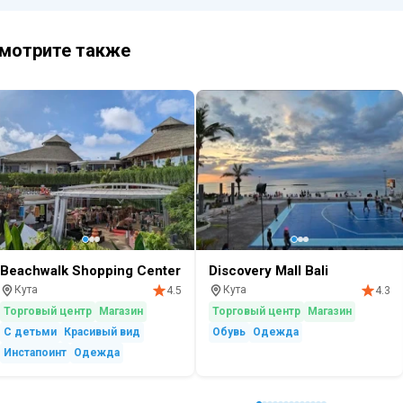
мотрите также
Beachwalk Shopping Center
Discovery Mall Bali
Кута
Кута
4.5
4.3
Торговый центр
Магазин
Торговый центр
Магазин
С детьми
Красивый вид
Обувь
Одежда
Инстапоинт
Одежда