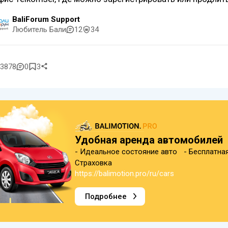
BaliForum Support
Любитель Бали
12
34
3878
0
3
Удобная аренда автомобилей
- Идеальное состояние авто - Бесплатна
Страховка
https://balimotion.pro/ru/cars
Подробнее