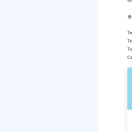
Ти
Те
Т
С