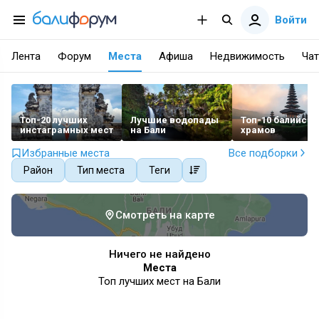
Войти
Лента
Форум
Места
Афиша
Недвижимость
Чат
Топ-20 лучших
Лучшие водопады
Топ-10 балийски
инстаграмных мест
на Бали
храмов
Избранные места
Все подборки
Район
Тип места
Теги
Смотреть на карте
Ничего не найдено
Места
Топ лучших мест на Бали