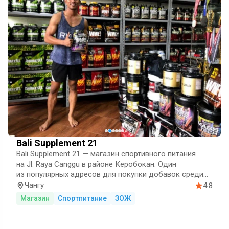
Bali Supplement 21
Bali Supplement 21 — магазин спортивного питания
на Jl. Raya Canggu в районе Керобокан. Один
из популярных адресов для покупки добавок среди
фитнес-сообщества Бали с рейтингом 4.8 и сотнями
Чангу
4.8
положитель…
Магазин
Спортпитание
ЗОЖ