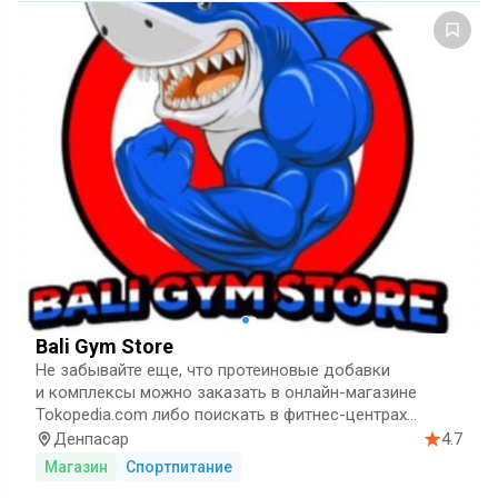
Bali Gym Store
Не забывайте еще, что протеиновые добавки
и комплексы можно заказать в онлайн-магазине
Tokopedia.com либо поискать в фитнес-центрах
и спортивных залах.
Протеин для спортивного
Денпасар
4.7
питания — это концентрат белка в виде порошка.
Магазин
Спортпитание
Он покрывает часть суточной потребности человека