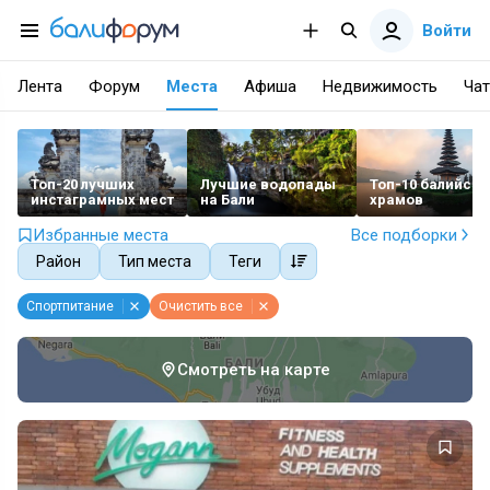
Войти
Лента
Форум
Места
Афиша
Недвижимость
Чат
Топ-20 лучших
Лучшие водопады
Топ-10 балийски
инстаграмных мест
на Бали
храмов
Избранные места
Все подборки
Район
Тип места
Теги
Спортпитание
Очистить все
Смотреть на карте