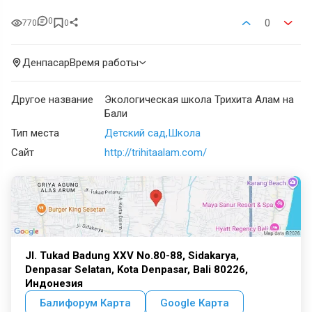
0
0
770
0
Денпасар
Время работы
Другое название
Экологическая школа Трихита Алам на
Бали
Тип места
Детский сад
Школа
Сайт
http://trihitaalam.com/
Jl. Tukad Badung XXV No.80-88, Sidakarya,
Denpasar Selatan, Kota Denpasar, Bali 80226,
Индонезия
Балифорум Карта
Google Карта