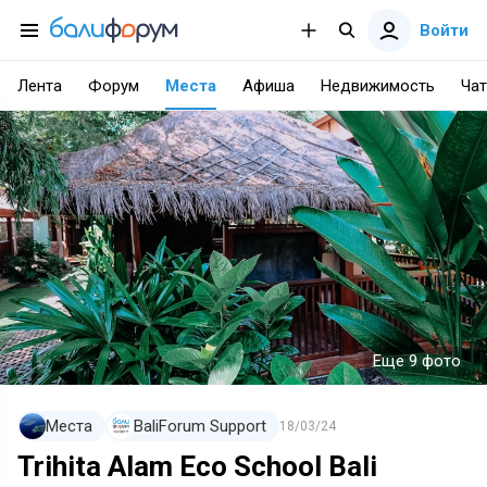
Войти
Лента
Форум
Места
Афиша
Недвижимость
Чат
Еще 9 фото
Места
BaliForum Support
18/03/24
Trihita Alam Eco School Bali