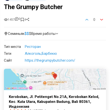
The Grumpy Butcher
0
0
1457
4
Семиньяк
$
$
$
Время работы
Тип места
Ресторан
Теги
Алкоголь
Барбекю
Сайт
https://thegrumpybutcher.com/
Kerobokan, Jl. Petitenget No.21A, Kerobokan Kelod,
Kec. Kuta Utara, Kabupaten Badung, Bali 80361,
Индонезия