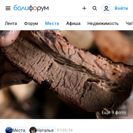
Войти
Лента
Форум
Места
Афиша
Недвижимость
Чат
Еще 9 фото
Места
Наталья
07/05/24