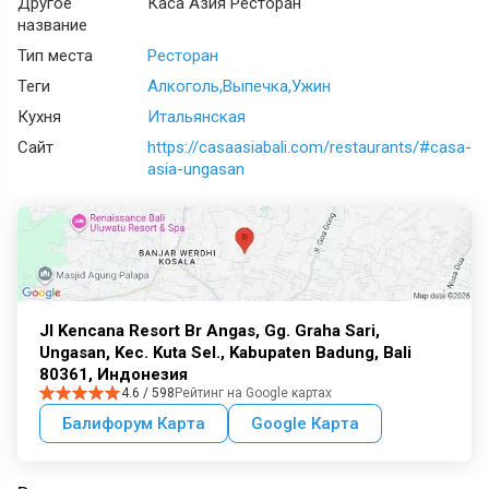
Другое
Каса Азия Ресторан
название
Тип места
Ресторан
Теги
Алкоголь
Выпечка
Ужин
Кухня
Итальянская
Сайт
https://casaasiabali.com/restaurants/#casa-
asia-ungasan
Jl Kencana Resort Br Angas, Gg. Graha Sari,
Ungasan, Kec. Kuta Sel., Kabupaten Badung, Bali
80361, Индонезия
4.6 / 598
Рейтинг на Google картах
Балифорум Карта
Google Карта