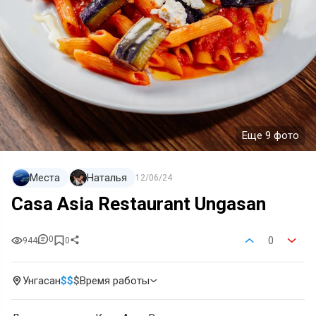
Еще 9 фото
Места
Наталья
12/06/24
Casa Asia Restaurant Ungasan
0
0
944
0
Унгасан
$
$
$
Время работы