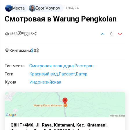
Места
Egor Voynov
01/04/24
Смотровая в Warung Pengkolan
0
0
1583
15
Кинтамани
$
$
$
Тип места
Смотровая площадка
Ресторан
Теги
Красивый вид
Рассвет
Батур
Кухня
Индонезийская
Q8HF+4M6, Jl. Raya, Kintamani, Kec. Kintamani,