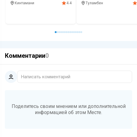
Кинтамани
Туламбен
4.4
Смотровая площадка
Кафе
Завтрак
Смотровая площадка
Красивый вид
Кофе
Рассве
Краси
Комментарии
0
Написать комментарий
Поделитесь своим мнением или дополнительной
информацией об этом Месте.