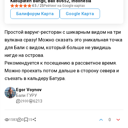
Kabupaten Bangli, Bali 80652, Indonesia
4.5 / 25
Рейтинг на Google картах
Балифорум Карта
Google Карта
Простой варунг-ресторан с шикарным видом на три
вулкана сразу! Можно сказать это уникальная точка
для Бали с видом, который больше не увидишь
нигде на острова.
Рекомендуется к посещению в рассветное время.
Можно проехать потом дальше в сторону севера и
съехать в кальдеру Батура.
Egor Voynov
Бали ГУРУ
6213
2930
0
1583
0
15