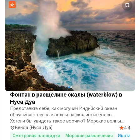
Фонтан в расщелине скалы (waterblow) в
Нуса Дуа
Представьте себе, как могучий Индийский океан
обрушивает пенные волны на скалистые утесы.
Хотели бы увидеть такое воочию?
Морские волны
разбиваются здесь между скал, поднимая
Беноа (Нуса Дуа)
4.4
невероятные брызги. Этот феномен объясняется тем,
Смотровая площадка
Морские развлечения
Инстапои
что узкое пространство в скалах образует