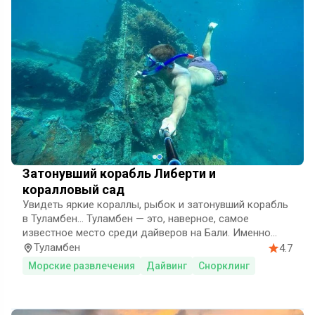
Затонувший корабль Либерти и
коралловый сад
Увидеть яркие кораллы, рыбок и затонувший корабль
в Туламбен…
Туламбен — это, наверное, самое
известное место среди дайверов на Бали. Именно
здесь находится американский военный корабль,
Туламбен
4.7
затонувший во время прохождения через пролив
Морские развлечения
Дайвинг
Снорклинг
Ломбок во Вторую мировую войну