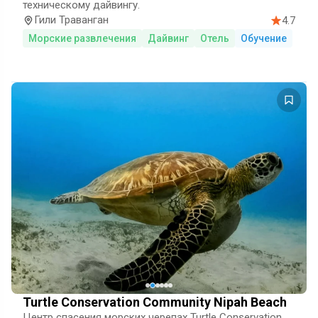
техническому дайвингу.
Гили Траванган
4.7
Морские развлечения
Дайвинг
Отель
Обучение
Turtle Conservation Community Nipah Beach
Центр спасения морских черепах Turtle Conservation