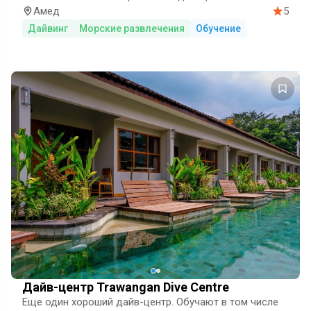
Амед
5
Дайвинг
Морские развлечения
Обучение
Дайв-центр Trawangan Dive Centre
Еще один хороший дайв-центр. Обучают в том числе