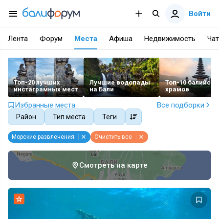
Войти
Лента
Форум
Места
Афиша
Недвижимость
Чат
Топ-20 лучших
Лучшие водопады
Топ-10 балийски
инстаграмных мест
на Бали
храмов
Избранные места
Все подборки
Район
Тип места
Теги
Морские развлечения
Очистить все
Смотреть на карте