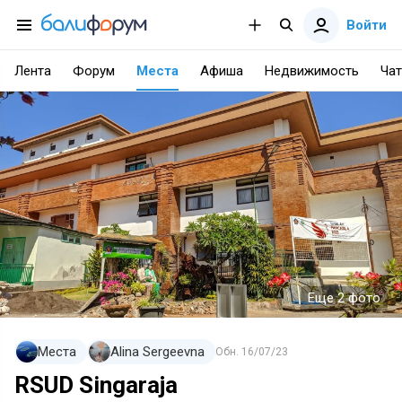
Войти
Лента
Форум
Места
Афиша
Недвижимость
Чат
Еще 2 фото
Места
Alina Sergeevna
Обн.
16/07/23
RSUD Singaraja