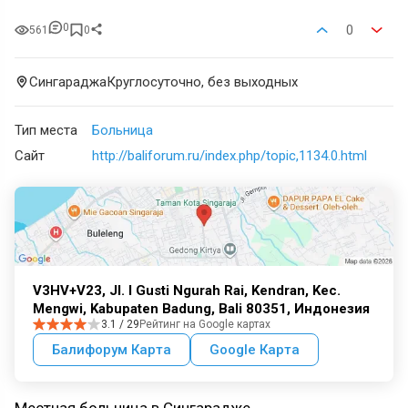
0
0
561
0
Сингараджа
Круглосуточно, без выходных
Тип места
Больница
Сайт
http://baliforum.ru/index.php/topic,1134.0.html
V3HV+V23, Jl. I Gusti Ngurah Rai, Kendran, Kec.
Mengwi, Kabupaten Badung, Bali 80351, Индонезия
3.1 / 29
Рейтинг на Google картах
Балифорум Карта
Google Карта