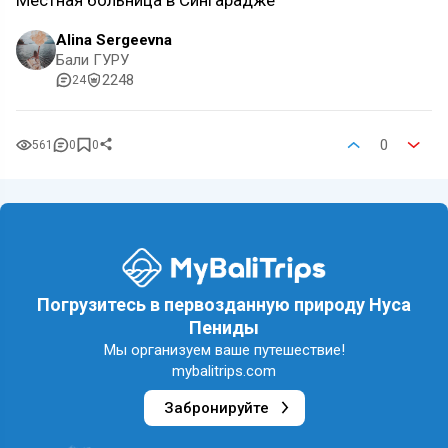
Местная больница в Сингарадже
Alina Sergeevna
Бали ГУРУ
2248
24
0
561
0
0
Погрузитесь в первозданную природу Нуса
Пениды
Мы организуем ваше путешествие!
mybalitrips.com
Забронируйте