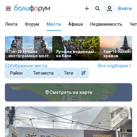
Войти
Лента
Форум
Места
Афиша
Недвижимость
Чат
Топ-20 лучших
Лучшие водопады
Топ-10 балийски
инстаграмных мест
на Бали
храмов
Избранные места
Все подборки
Район
Тип места
Теги
Смотреть на карте