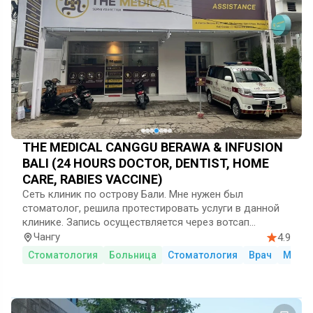
THE MEDICAL CANGGU BERAWA & INFUSION
BALI (24 HOURS DOCTOR, DENTIST, HOME
CARE, RABIES VACCINE)
Сеть клиник по острову Бали.
Мне нужен был
стоматолог, решила протестировать услуги в данной
клинике.
Запись осуществляется через вотсап
(удобно), получилось оперативно записаться
Чангу
4.9
на удобную для меня дату, единственное
Стоматология
Больница
Стоматология
Врач
Медка
стоматологический кабинет работает с 13.00.