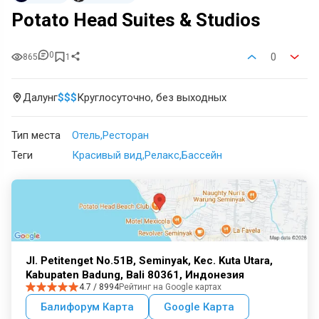
Potato Head Suites & Studios
0
0
865
1
Далунг
$
$
$
Круглосуточно, без выходных
Тип места
Отель
Ресторан
Теги
Красивый вид
Релакс
Бассейн
Jl. Petitenget No.51B, Seminyak, Kec. Kuta Utara,
Kabupaten Badung, Bali 80361, Индонезия
4.7 / 8994
Рейтинг на Google картах
Балифорум Карта
Google Карта