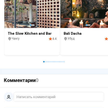
The Slow Kitchen and Bar
Bali Dacha
Чангу
Убуд
4.4
Отель
Ресторан
Красивый вид
Релакс
Ресторан
Красивый вид
Рел
Комментарии
0
Написать комментарий