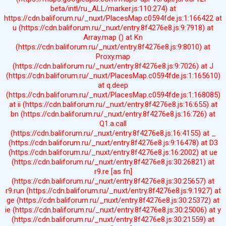
beta/intl/ru_ALL/marker.js:110:274) at
https://cdn.baliforum.ru/_nuxt/PlacesMap.c0594fde.js:1:166422 at
u (https://cdn.baliforum.ru/_nuxt/entry.8f4276e8.js:9:7918) at
Array.map (
) at Kn
(https://cdn.baliforum.ru/_nuxt/entry.8f4276e8.js:9:8010) at
Proxy.map
(https://cdn.baliforum.ru/_nuxt/entry.8f4276e8.js:9:7026) at J
(https://cdn.baliforum.ru/_nuxt/PlacesMap.c0594fde.js:1:165610)
at q.deep
(https://cdn.baliforum.ru/_nuxt/PlacesMap.c0594fde.js:1:168085)
at ii (https://cdn.baliforum.ru/_nuxt/entry.8f4276e8.js:16:655) at
bn (https://cdn.baliforum.ru/_nuxt/entry.8f4276e8.js:16:726) at
Q1.a.call
(https://cdn.baliforum.ru/_nuxt/entry.8f4276e8.js:16:4155) at _
(https://cdn.baliforum.ru/_nuxt/entry.8f4276e8.js:9:16478) at D3
(https://cdn.baliforum.ru/_nuxt/entry.8f4276e8.js:16:2002) at ue
(https://cdn.baliforum.ru/_nuxt/entry.8f4276e8.js:30:26821) at
r9.re [as fn]
(https://cdn.baliforum.ru/_nuxt/entry.8f4276e8.js:30:25657) at
r9.run (https://cdn.baliforum.ru/_nuxt/entry.8f4276e8.js:9:1927) at
ge (https://cdn.baliforum.ru/_nuxt/entry.8f4276e8.js:30:25372) at
ie (https://cdn.baliforum.ru/_nuxt/entry.8f4276e8.js:30:25006) at y
(https://cdn.baliforum.ru/_nuxt/entry.8f4276e8.js:30:21559) at