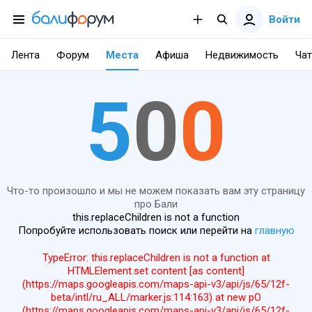
Войти
Лента
Форум
Места
Афиша
Недвижимость
Чат
5
0
0
Что-то произошло и мы не можем показать вам эту страницу
про Бали
this.replaceChildren is not a function
Попробуйте использовать поиск или перейти на
главную
TypeError: this.replaceChildren is not a function at
HTMLElement.set content [as content]
(https://maps.googleapis.com/maps-api-v3/api/js/65/12f-
beta/intl/ru_ALL/marker.js:114:163) at new pO
(https://maps.googleapis.com/maps-api-v3/api/js/65/12f-