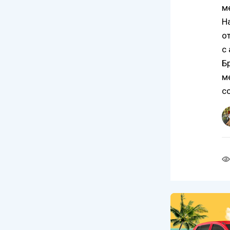
м
Н
о
с
Б
м
с