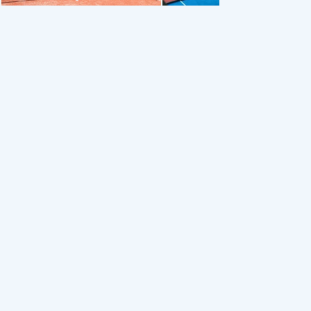
Nusa Padel Club - Nusa Dua,
INDOPADEL
Bali
Денпасар
4.
Беноа (Нуса Дуа)
4.7
Спорт
Корт
Падел
Спорт
Корт
Падел
мацией об этом Месте.