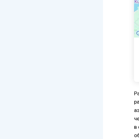
P
р
а
ч
в
о