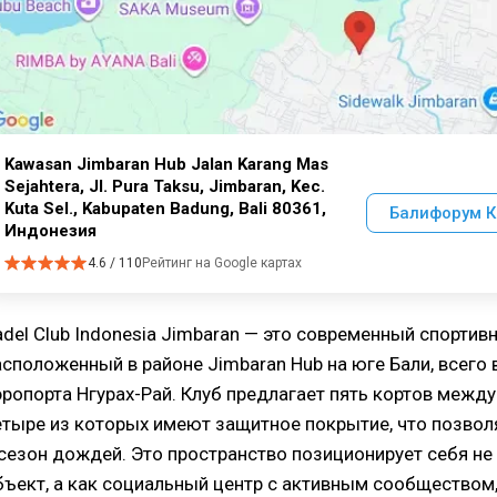
Kawasan Jimbaran Hub Jalan Karang Mas
Sejahtera, Jl. Pura Taksu, Jimbaran, Kec.
Kuta Sel., Kabupaten Badung, Bali 80361,
Балифорум К
Индонезия
4.6 / 110
Рейтинг на Google картах
adel Club Indonesia Jimbaran — это современный спортив
асположенный в районе Jimbaran Hub на юге Бали, всего 
эропорта Нгурах-Рай. Клуб предлагает пять кортов межд
етыре из которых имеют защитное покрытие, что позвол
 сезон дождей. Это пространство позиционирует себя не
бъект, а как социальный центр с активным сообществом