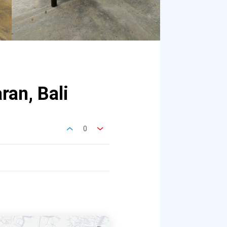
ran, Bali
0