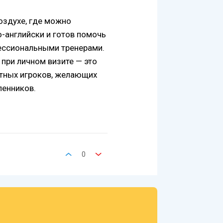
оздухе, где можно
о-английски и готов помочь
фессиональными тренерами.
 при личном визите — это
ытных игроков, желающих
ленников.
0