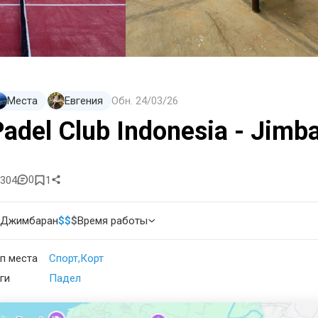
Места
Евгения
Обн.
24/03/26
Padel Club Indonesia - Jimba
0
304
1
Джимбаран
$
$
$
Время работы
п места
Спорт
Корт
ги
Падел