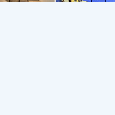
Oasis Padel
Paradise Padel Bali
Букит
Чангу
4.8
4.6
Спорт
Корт
Падел
Падел
Корт
Падел
Спорт
Падел
омментарии
0
Написать комментарий
Поделитесь своим мнением или дополнительной инфор