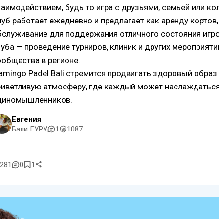
заимодействием, будь то игра с друзьями, семьей или ко
луб работает ежедневно и предлагает как аренду кортов
бслуживание для поддержания отличного состояния игро
луба — проведение турниров, клиник и других мероприяти
ообщества в регионе.
lamingo Padel Bali стремится продвигать здоровый образ
риветливую атмосферу, где каждый может наслаждаться
диномышленников.
Евгения
Бали ГУРУ
1
1087
281
0
1