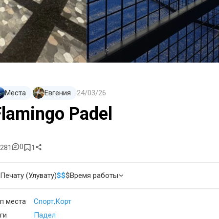
Места
Евгения
24/03/26
Flamingo Padel
0
281
1
Печату (Улувату)
$
$
$
Время работы
п места
Спорт
Корт
ги
Падел