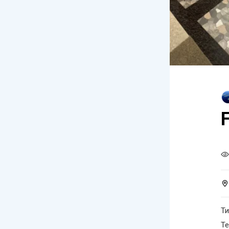
Ти
Те