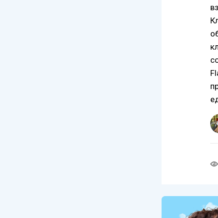
в
К
о
к
с
F
п
е