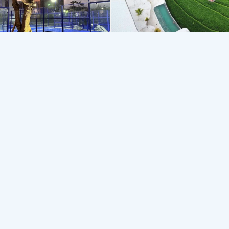
Paradise Padel Bali
Bali Padel Academy
Чангу
Чангу
4.6
4.8
Корт
Падел
Спорт
Падел
Фитнес - центр
Корт
Падел
Сауна
Спорт
омментарии
0
Написать комментарий