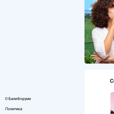
С
О БалиФоруме
Политика