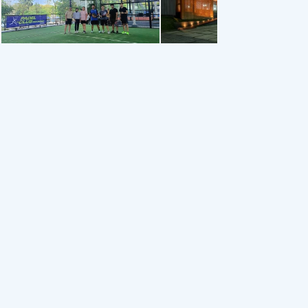
Padel Club Indonesia -
Liga.Tennis & Padel Sanur
Jimbaran, Bali
Санур
4.
Джимбаран
4.6
Спорт
Корт
Падел
Спорт
Корт
Падел