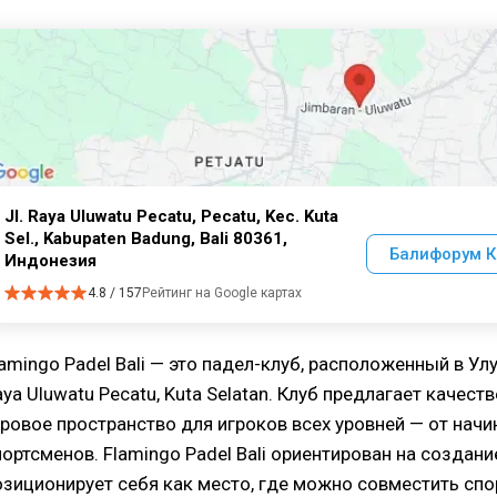
Jl. Raya Uluwatu Pecatu, Pecatu, Kec. Kuta
Sel., Kabupaten Badung, Bali 80361,
Балифорум К
Индонезия
4.8 / 157
Рейтинг на Google картах
lamingo Padel Bali — это падел-клуб, расположенный в Улу
aya Uluwatu Pecatu, Kuta Selatan. Клуб предлагает качес
гровое пространство для игроков всех уровней — от на
портсменов. Flamingo Padel Bali ориентирован на создан
озиционирует себя как место, где можно совместить сп