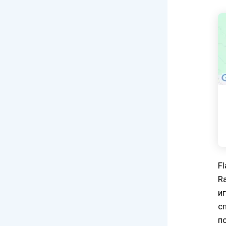
F
R
и
с
п