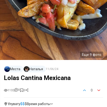
Еще 9 фото
Места
Наталья
11/06/24
Lolas Cantina Mexicana
0
0
1132
0
Улувату
$
$
$
Время работы