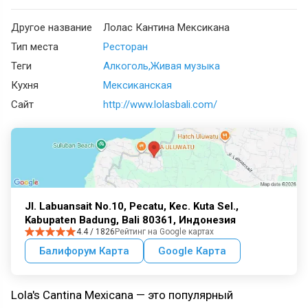
Другое название
Лолас Кантина Мексикана
Тип места
Ресторан
Теги
Алкоголь
Живая музыка
Кухня
Мексиканская
Сайт
http://www.lolasbali.com/
Jl. Labuansait No.10, Pecatu, Kec. Kuta Sel.,
Kabupaten Badung, Bali 80361, Индонезия
4.4 / 1826
Рейтинг на Google картах
Балифорум Карта
Google Карта
Lola's Cantina Mexicana — это популярный