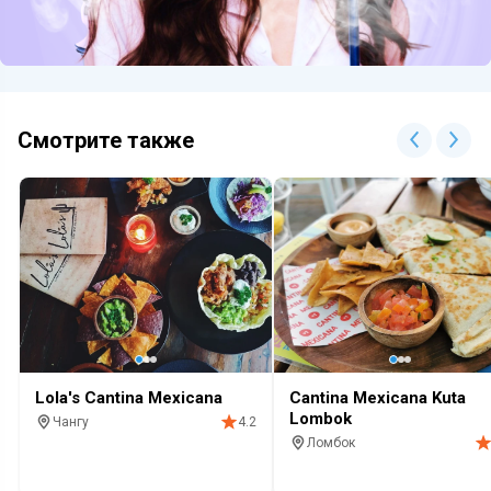
Смотрите также
Lola's Cantina Mexicana
Cantina Mexicana Kuta
Lombok
Чангу
4.2
Ломбок
Ресторан
С детьми
Бар
Алкоголь
Кафе
Алкоголь
Живая музы